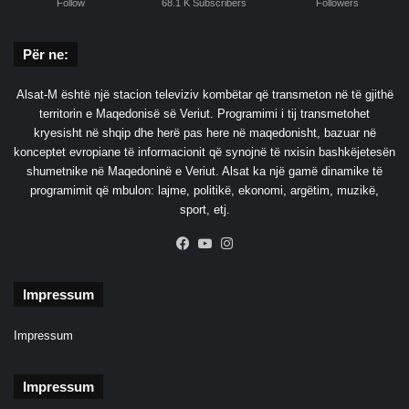
Follow
68.1 K Subscribers
Followers
Për ne:
Alsat-M është një stacion televiziv kombëtar që transmeton në të gjithë
territorin e Maqedonisë së Veriut. Programimi i tij transmetohet
kryesisht në shqip dhe herë pas here në maqedonisht, bazuar në
konceptet evropiane të informacionit që synojnë të nxisin bashkëjetesën
shumetnike në Maqedoninë e Veriut. Alsat ka një gamë dinamike të
programimit që mbulon: lajme, politikë, ekonomi, argëtim, muzikë,
sport, etj.
Facebook
YouTube
Instagram
Impressum
Impressum
Impressum