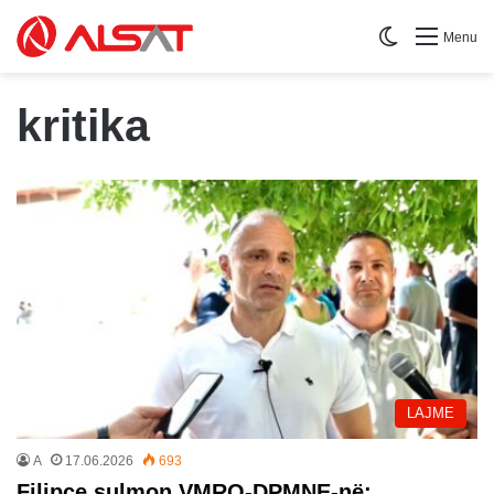
Switch skin
Menu
kritika
LAJME
A
17.06.2026
693
Filipçe sulmon VMRO-DPMNE-në: