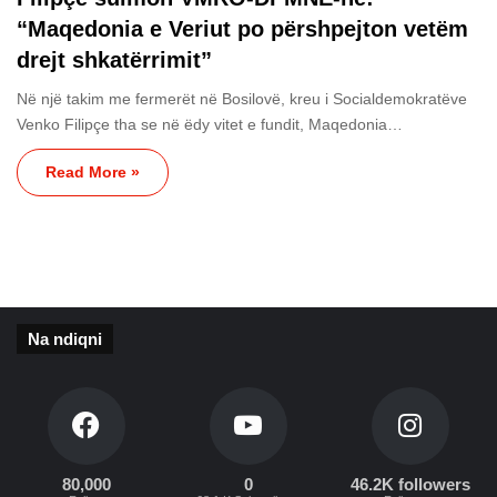
“Maqedonia e Veriut po përshpejton vetëm
drejt shkatërrimit”
Në një takim me fermerët në Bosilovë, kreu i Socialdemokratëve
Venko Filipçe tha se në ëdy vitet e fundit, Maqedonia…
Read More »
Na ndiqni
80,000
0
46.2K followers