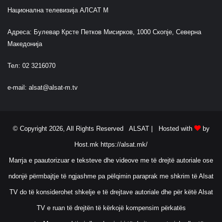
Национална телевизија АЛСАТ М
Адреса: Булевар Крсте Петков Мисирков, 1000 Скопје, Северна
Македонија
Тел: 02 3216070
e-mail:
alsat@alsat-m.tv
© Copyright 2026, All Rights Reserved ALSAT |
Hosted with
by
Host.mk
https://alsat.mk/
Marrja e paautorizuar e teksteve dhe videove me të drejtë autoriale ose
ndonjë përmbajtje të ngjashme pa pëlqimin paraprak me shkrim të Alsat
TV do të konsiderohet shkelje e të drejtave autoriale dhe për këtë Alsat
TV e ruan të drejtën të kërkojë kompensim përkatës