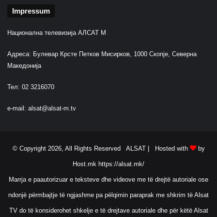
Impressum
Национална телевизија АЛСАТ М
Адреса: Булевар Крсте Петков Мисирков, 1000 Скопје, Северна
Македонија
Тел: 02 3216070
e-mail:
alsat@alsat-m.tv
© Copyright 2026, All Rights Reserved ALSAT |
Hosted with
by
Host.mk
https://alsat.mk/
Marrja e paautorizuar e teksteve dhe videove me të drejtë autoriale ose
ndonjë përmbajtje të ngjashme pa pëlqimin paraprak me shkrim të Alsat
TV do të konsiderohet shkelje e të drejtave autoriale dhe për këtë Alsat