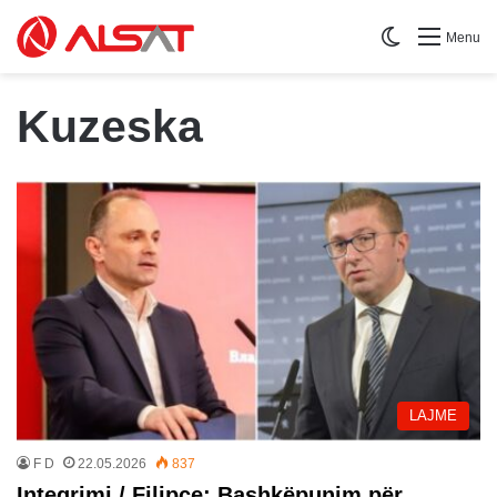
Switch skin
Menu
Kuzeska
LAJME
F D
22.05.2026
837
Integrimi / Filipçe: Bashkëpunim për