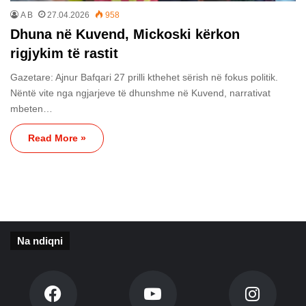
A B
27.04.2026
958
Dhuna në Kuvend, Mickoski kërkon
rigjykim të rastit
Gazetare: Ajnur Bafqari 27 prilli kthehet sërish në fokus politik.
Nëntë vite nga ngjarjeve të dhunshme në Kuvend, narrativat
mbeten…
Read More »
Na ndiqni