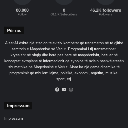
80,000
0
46.2K followers
Follow
68.1 K Subscribers
Followers
Për ne:
Alsat-M është një stacion televiziv kombëtar që transmeton në të gjithë
territorin e Maqedonisë së Veriut. Programimi i tij transmetohet
kryesisht në shqip dhe herë pas here në maqedonisht, bazuar në
konceptet evropiane të informacionit që synojnë të nxisin bashkëjetesën
shumetnike në Maqedoninë e Veriut. Alsat ka një gamë dinamike të
programimit që mbulon: lajme, politikë, ekonomi, argëtim, muzikë,
sport, etj.
Facebook
YouTube
Instagram
Impressum
Impressum