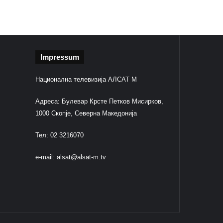
Impressum
Национална телевизија АЛСАТ М
Адреса: Булевар Крсте Петков Мисирков,
1000 Скопје, Северна Македонија
Тел: 02 3216070
e-mail:
alsat@alsat-m.tv