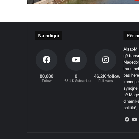
Na ndiqni
Për n
Alsat-M 
që transm
Maqedoni
transmet
pas here
80,000
0
46.2K followers
Follow
68.1 K Subscribers
Followers
koncepte
synojnë 
në Maqed
dinamike
politikë,
Fac