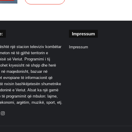
e:
Impressum
është një stacion televiziv kombëtar
Impressum
eton në të gjithë territorin e
së së Veriut. Programimi i tij
ohet kryesisht në shqip dhe herë
 në maqedonisht, bazuar në
t evropiane të informacionit që
të nxisin bashkëjetesën shumetnike
oninë e Veriut. Alsat ka një gamë
 të programimit që mbulon: lajme,
 ekonomi, argëtim, muzikë, sport, etj.
ebook
YouTube
Instagram