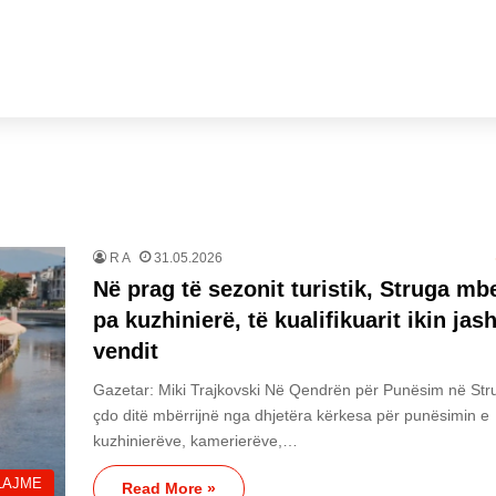
R A
31.05.2026
Në prag të sezonit turistik, Struga mb
pa kuzhinierë, të kualifikuarit ikin jas
vendit
Gazetar: Miki Trajkovski Në Qendrën për Punësim në Str
çdo ditë mbërrijnë nga dhjetëra kërkesa për punësimin e
kuzhinierëve, kamerierëve,…
LAJME
Read More »