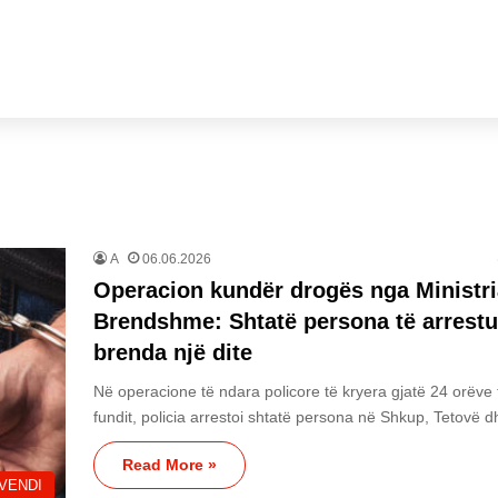
A
06.06.2026
Operacion kundër drogës nga Ministri
Brendshme: Shtatë persona të arrestu
brenda një dite
Në operacione të ndara policore të kryera gjatë 24 orëve 
fundit, policia arrestoi shtatë persona në Shkup, Tetovë
Read More »
VENDI