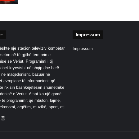
e:
Impressum
është një stacion televiziv kombëtar
Impressum
eton në të gjithë territorin e
së së Veriut. Programimi i tij
ohet kryesisht në shqip dhe herë
 në maqedonisht, bazuar në
t evropiane të informacionit që
të nxisin bashkëjetesën shumetnike
oninë e Veriut. Alsat ka një gamë
 të programimit që mbulon: lajme,
 ekonomi, argëtim, muzikë, sport, etj.
ebook
YouTube
Instagram