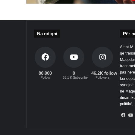
Na ndiqni
Për n
Alsat-M 
që transm
Maqedoni
transmet
pas here
80,000
0
46.2K followers
Follow
68.1 K Subscribers
Followers
koncepte
synojnë 
në Maqed
dinamike
politikë,
Fac