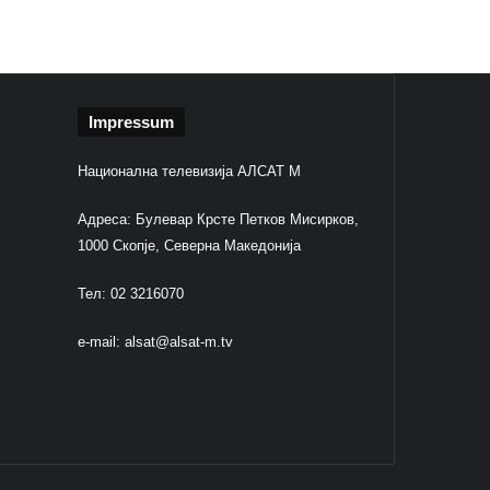
Impressum
Национална телевизија АЛСАТ М
Адреса: Булевар Крсте Петков Мисирков,
1000 Скопје, Северна Македонија
Тел: 02 3216070
e-mail:
alsat@alsat-m.tv