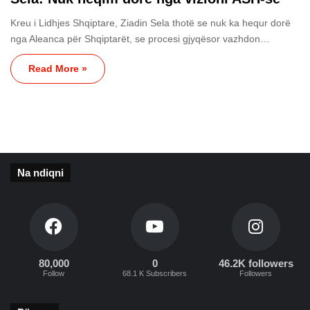
Kreu i Lidhjes Shqiptare, Ziadin Sela thotë se nuk ka hequr dorë
nga Aleanca për Shqiptarët, se procesi gjyqësor vazhdon…
Read More »
Na ndiqni
80,000
0
46.2K followers
Follow
68.1 K Subscribers
Followers