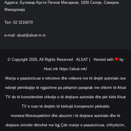
Адреса: Булевар Крсте Петков Мисирков, 1000 Скопје, Северна
Македонија
Тел: 02 3216070
e-mail:
alsat@alsat-m.tv
© Copyright 2026, All Rights Reserved ALSAT |
Hosted with
by
Host.mk
https://alsat.mk/
Marrja e paautorizuar e teksteve dhe videove me të drejtë autoriale ose
ndonjë përmbajtje të ngjashme pa pëlqimin paraprak me shkrim të Alsat
TV do të konsiderohet shkelje e të drejtave autoriale dhe për këtë Alsat
TV e ruan të drejtën të kërkojë kompensim përkatës
monetar.Mosrespektimi dhe abuzimi i të drejtave autoriale dhe të
drejtave simotër dënohet me ligj.Çdo marrje e paautorizuar, shfrytëzim,