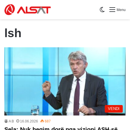
Switch skin
Menu
lsh
VENDI
A B
16.06.2026
687
Sela: Nuk heqim dorë nga vizioni ASH-së