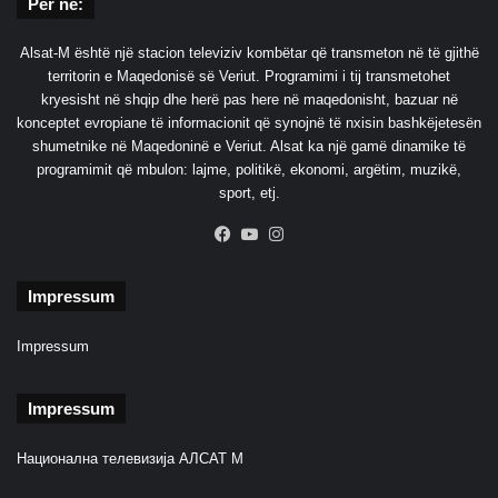
Për ne:
Alsat-M është një stacion televiziv kombëtar që transmeton në të gjithë
territorin e Maqedonisë së Veriut. Programimi i tij transmetohet
kryesisht në shqip dhe herë pas here në maqedonisht, bazuar në
konceptet evropiane të informacionit që synojnë të nxisin bashkëjetesën
shumetnike në Maqedoninë e Veriut. Alsat ka një gamë dinamike të
programimit që mbulon: lajme, politikë, ekonomi, argëtim, muzikë,
sport, etj.
Facebook
YouTube
Instagram
Impressum
Impressum
Impressum
Национална телевизија АЛСАТ М