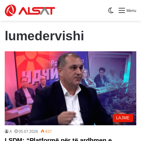
Switch skin
Menu
lumedervishi
LAJME
A
05.07.2026
637
LSDM: “Platformë për të ardhmen e