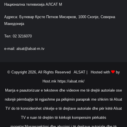
Национална телевизија АЛСАТ М
Адреса: Булевар Крсте Петков Мисирков, 1000 Скопје, Северна
Македонија
Тел: 02 3216070
e-mail:
alsat@alsat-m.tv
© Copyright 2026, All Rights Reserved ALSAT |
Hosted with
by
Host.mk
https://alsat.mk/
Marrja e paautorizuar e teksteve dhe videove me të drejtë autoriale ose
ndonjë përmbajtje të ngjashme pa pëlqimin paraprak me shkrim të Alsat
TV do të konsiderohet shkelje e të drejtave autoriale dhe për këtë Alsat
TV e ruan të drejtën të kërkojë kompensim përkatës
monetar.Mosrespektimi dhe abuzimi i të drejtave autoriale dhe të