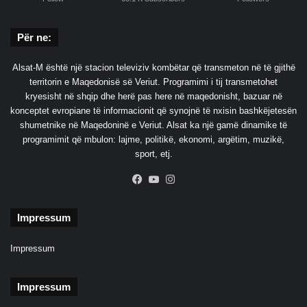
Për ne:
Alsat-M është një stacion televiziv kombëtar që transmeton në të gjithë
territorin e Maqedonisë së Veriut. Programimi i tij transmetohet
kryesisht në shqip dhe herë pas here në maqedonisht, bazuar në
konceptet evropiane të informacionit që synojnë të nxisin bashkëjetesën
shumetnike në Maqedoninë e Veriut. Alsat ka një gamë dinamike të
programimit që mbulon: lajme, politikë, ekonomi, argëtim, muzikë,
sport, etj.
Facebook
YouTube
Instagram
Impressum
Impressum
Impressum