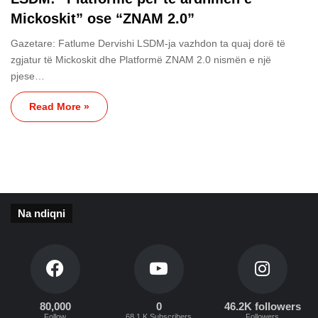
Mickoskit” ose “ZNAM 2.0”
Gazetare: Fatlume Dervishi LSDM-ja vazhdon ta quaj dorë të
zgjatur të Mickoskit dhe Platformë ZNAM 2.0 nismën e një
pjese…
Read More »
Na ndiqni
80,000
0
46.2K followers
Follow
68.1 K Subscribers
Followers