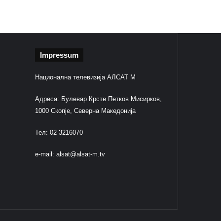
Impressum
Национална телевизија АЛСАТ М
Адреса: Булевар Крсте Петков Мисирков,
1000 Скопје, Северна Македонија
Тел: 02 3216070
e-mail:
alsat@alsat-m.tv