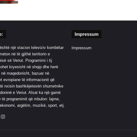
e:
Impressum
është një stacion televiziv kombëtar
Impressum
eton në të gjithë territorin e
së së Veriut. Programimi i tij
ohet kryesisht në shqip dhe herë
 në maqedonisht, bazuar në
t evropiane të informacionit që
të nxisin bashkëjetesën shumetnike
oninë e Veriut. Alsat ka një gamë
 të programimit që mbulon: lajme,
 ekonomi, argëtim, muzikë, sport, etj.
ebook
YouTube
Instagram