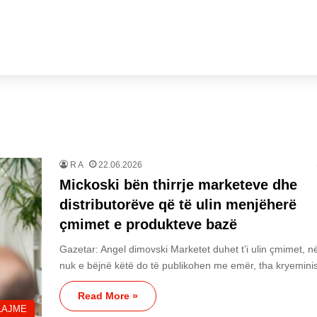
R A
22.06.2026
Mickoski bën thirrje marketeve dhe
distributorëve që të ulin menjëherë
çmimet e produkteve bazë
Gazetar: Angel dimovski Marketet duhet t’i ulin çmimet, n
nuk e bëjnë këtë do të publikohen me emër, tha kryemini
Read More »
LAJME