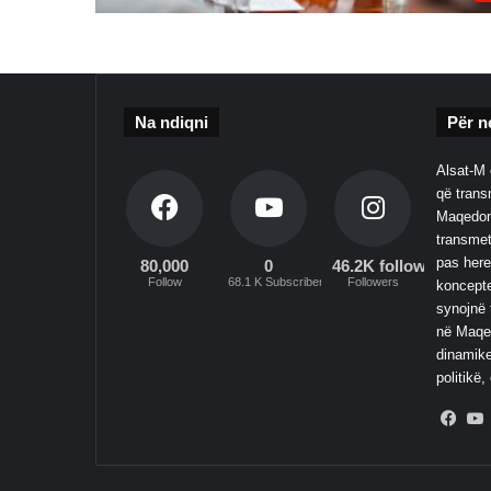
Na ndiqni
Për n
Alsat-M 
që transm
Maqedoni
transmet
pas here
80,000
0
46.2K followers
Follow
68.1 K Subscribers
Followers
koncepte
synojnë 
në Maqed
dinamike
politikë,
Fac