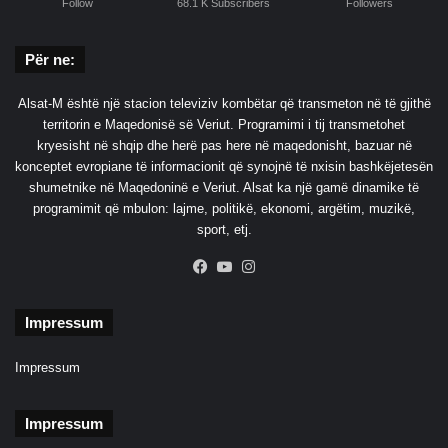
Follow
68.1 K Subscribers
Followers
Për ne:
Alsat-M është një stacion televiziv kombëtar që transmeton në të gjithë
territorin e Maqedonisë së Veriut. Programimi i tij transmetohet
kryesisht në shqip dhe herë pas here në maqedonisht, bazuar në
konceptet evropiane të informacionit që synojnë të nxisin bashkëjetesën
shumetnike në Maqedoninë e Veriut. Alsat ka një gamë dinamike të
programimit që mbulon: lajme, politikë, ekonomi, argëtim, muzikë,
sport, etj.
Facebook
YouTube
Instagram
Impressum
Impressum
Impressum