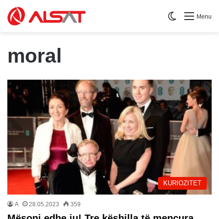
Switch skin
Menu
moral
KURIOZITET
A
28.05.2023
359
Mësoni edhe ju! Tre këshilla të mençura