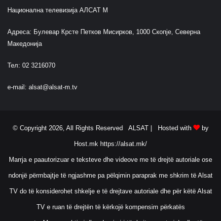
Национална телевизија АЛСАТ М
Адреса: Булевар Крсте Петков Мисирков, 1000 Скопје, Северна
Македонија
Тел: 02 3216070
e-mail:
alsat@alsat-m.tv
© Copyright 2026, All Rights Reserved ALSAT |
Hosted with
by
Host.mk
https://alsat.mk/
Marrja e paautorizuar e teksteve dhe videove me të drejtë autoriale ose
ndonjë përmbajtje të ngjashme pa pëlqimin paraprak me shkrim të Alsat
TV do të konsiderohet shkelje e të drejtave autoriale dhe për këtë Alsat
TV e ruan të drejtën të kërkojë kompensim përkatës