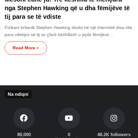
nga Stephen Hawking që u dha fëmijëve të
tij para se të vdiste
Fizikani britanik Stephen Hawking zbuloi në një intervistë disa vite
para vdekjes së tij se çfarë këshillash u jepte fëmijëve…
Read More »
Na ndiqni
80,000
0
46.2K followers