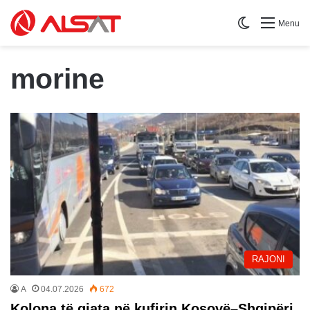
Switch skin
Menu
morine
RAJONI
A
04.07.2026
672
Kolona të gjata në kufirin Kosovë–Shqipëri,