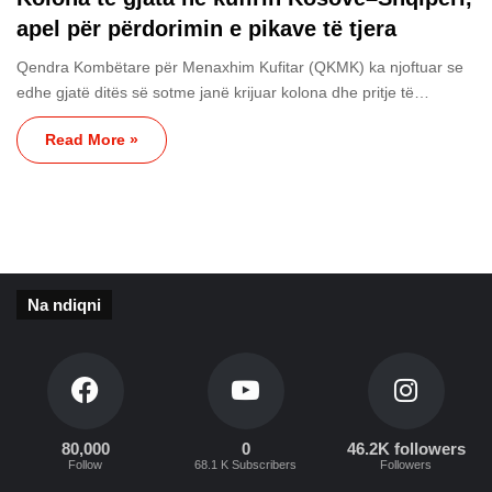
apel për përdorimin e pikave të tjera
Qendra Kombëtare për Menaxhim Kufitar (QKMK) ka njoftuar se
edhe gjatë ditës së sotme janë krijuar kolona dhe pritje të…
Read More »
Na ndiqni
80,000
0
46.2K followers
Follow
68.1 K Subscribers
Followers