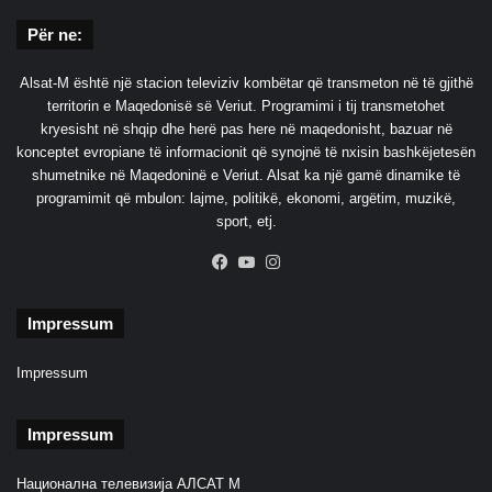
Për ne:
Alsat-M është një stacion televiziv kombëtar që transmeton në të gjithë
territorin e Maqedonisë së Veriut. Programimi i tij transmetohet
kryesisht në shqip dhe herë pas here në maqedonisht, bazuar në
konceptet evropiane të informacionit që synojnë të nxisin bashkëjetesën
shumetnike në Maqedoninë e Veriut. Alsat ka një gamë dinamike të
programimit që mbulon: lajme, politikë, ekonomi, argëtim, muzikë,
sport, etj.
Facebook
YouTube
Instagram
Impressum
Impressum
Impressum
Национална телевизија АЛСАТ М