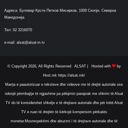
Адреса: Булевар Крсте Петков Мисирков, 1000 Скопје, Северна
Македонија
Тел: 02 3216070
e-mail:
alsat@alsat-m.tv
© Copyright 2026, All Rights Reserved ALSAT |
Hosted with
by
Host.mk
https://alsat.mk/
Marrja e paautorizuar e teksteve dhe videove me të drejtë autoriale ose
ndonjë përmbajtje të ngjashme pa pëlqimin paraprak me shkrim të Alsat
TV do të konsiderohet shkelje e të drejtave autoriale dhe për këtë Alsat
TV e ruan të drejtën të kërkojë kompensim përkatës
monetar.Mosrespektimi dhe abuzimi i të drejtave autoriale dhe të