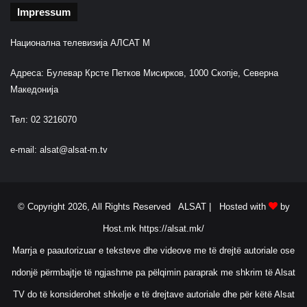
Impressum
Национална телевизија АЛСАТ М
Адреса: Булевар Крсте Петков Мисирков, 1000 Скопје, Северна
Македонија
Тел: 02 3216070
e-mail:
alsat@alsat-m.tv
© Copyright 2026, All Rights Reserved ALSAT |
Hosted with
by
Host.mk
https://alsat.mk/
Marrja e paautorizuar e teksteve dhe videove me të drejtë autoriale ose
ndonjë përmbajtje të ngjashme pa pëlqimin paraprak me shkrim të Alsat
TV do të konsiderohet shkelje e të drejtave autoriale dhe për këtë Alsat