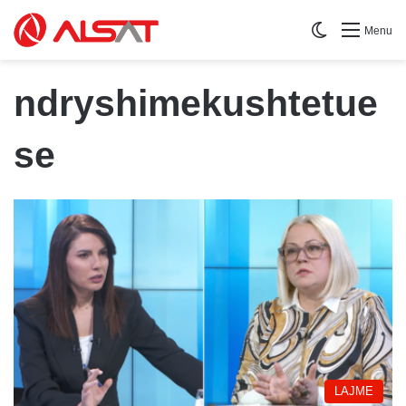
Switch skin
Menu
ndryshimekushtetue
se
LAJME