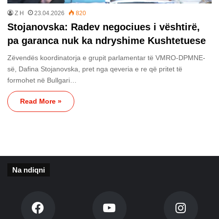
Z H
23.04.2026
820
Stojanovska: Radev negociues i vështirë,
pa garanca nuk ka ndryshime Kushtetuese
Zëvendës koordinatorja e grupit parlamentar të VMRO-DPMNE-
së, Dafina Stojanovska, pret nga qeveria e re që pritet të
formohet në Bullgari…
Read More »
Na ndiqni