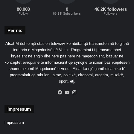
80,000
0
46.2K followers
Follow
68.1 K Subscribers
Followers
Për ne:
Alsat-M është një stacion televiziv kombëtar që transmeton në të gjithë
territorin e Maqedonisë së Veriut. Programimi i tij transmetohet
kryesisht në shqip dhe herë pas here në maqedonisht, bazuar në
konceptet evropiane të informacionit që synojnë të nxisin bashkëjetesën
shumetnike në Maqedoninë e Veriut. Alsat ka një gamë dinamike të
programimit që mbulon: lajme, politikë, ekonomi, argëtim, muzikë,
sport, etj.
Facebook
YouTube
Instagram
Impressum
Impressum