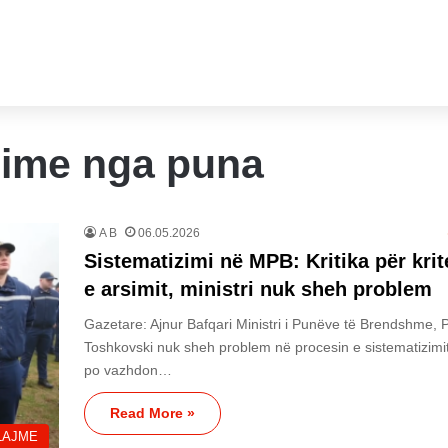
rgime nga puna
A B
06.05.2026
Sistematizimi në MPB: Kritika për krit
e arsimit, ministri nuk sheh problem
Gazetare: Ajnur Bafqari Ministri i Punëve të Brendshme,
Toshkovski nuk sheh problem në procesin e sistematizimi
po vazhdon…
Read More »
LAJME