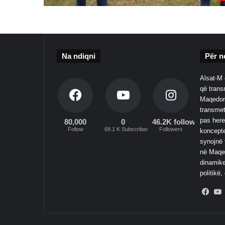
Na ndiqni
Për n
Alsat-M 
që transm
Maqedoni
transmet
pas here
80,000
0
46.2K followers
Follow
68.1 K Subscribers
Followers
koncepte
synojnë 
në Maqed
dinamike
politikë,
Fac