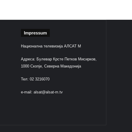
Impressum
Национална телевизија АЛСАТ М
Адреса: Булевар Крсте Петков Мисирков,
1000 Скопје, Северна Македонија
Тел: 02 3216070
e-mail:
alsat@alsat-m.tv