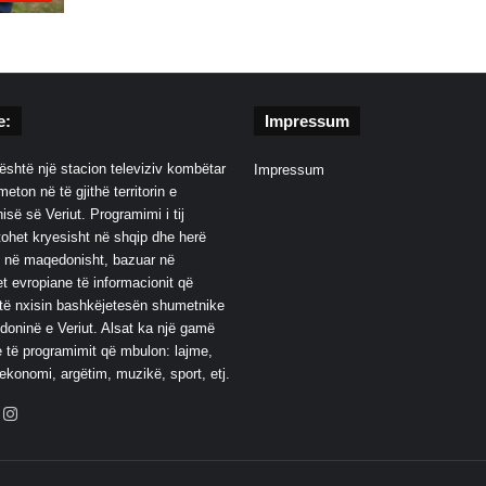
e:
Impressum
është një stacion televiziv kombëtar
Impressum
eton në të gjithë territorin e
së së Veriut. Programimi i tij
ohet kryesisht në shqip dhe herë
 në maqedonisht, bazuar në
t evropiane të informacionit që
të nxisin bashkëjetesën shumetnike
oninë e Veriut. Alsat ka një gamë
 të programimit që mbulon: lajme,
 ekonomi, argëtim, muzikë, sport, etj.
ebook
YouTube
Instagram