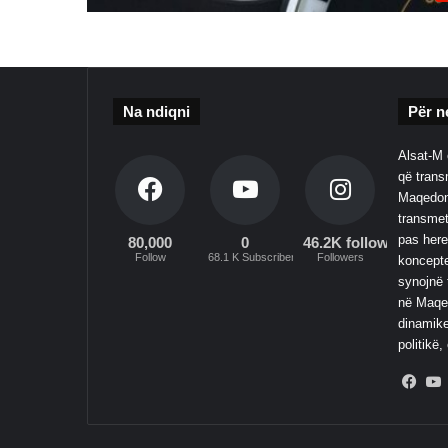
Na ndiqni
Për n
Alsat-M 
që transm
Maqedoni
transmet
pas here
80,000
0
46.2K followers
Follow
68.1 K Subscribers
Followers
koncepte
synojnë 
në Maqed
dinamike
politikë,
Fac