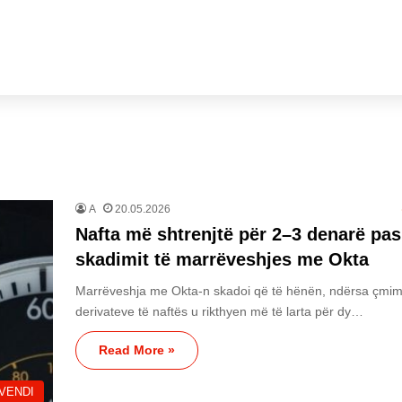
A
20.05.2026
Nafta më shtrenjtë për 2–3 denarë pas
skadimit të marrëveshjes me Okta
Marrëveshja me Okta-n skadoi që të hënën, ndërsa çmim
derivateve të naftës u rikthyen më të larta për dy…
Read More »
VENDI