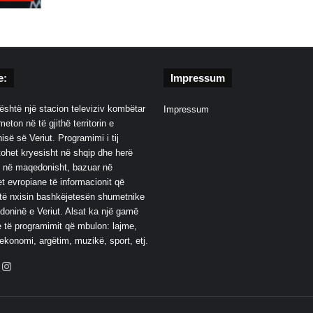
e:
Impressum
është një stacion televiziv kombëtar
Impressum
eton në të gjithë territorin e
së së Veriut. Programimi i tij
ohet kryesisht në shqip dhe herë
 në maqedonisht, bazuar në
t evropiane të informacionit që
të nxisin bashkëjetesën shumetnike
oninë e Veriut. Alsat ka një gamë
 të programimit që mbulon: lajme,
 ekonomi, argëtim, muzikë, sport, etj.
ebook
YouTube
Instagram