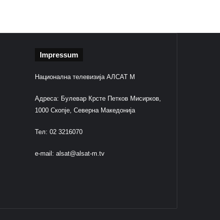
Impressum
Национална телевизија АЛСАТ М
Адреса: Булевар Крсте Петков Мисирков,
1000 Скопје, Северна Македонија
Тел: 02 3216070
e-mail:
alsat@alsat-m.tv