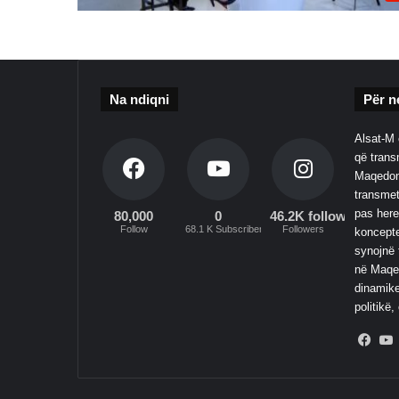
Na ndiqni
Për n
Alsat-M 
që transm
Maqedoni
transmet
pas here
80,000
0
46.2K followers
Follow
68.1 K Subscribers
Followers
koncepte
synojnë 
në Maqed
dinamike
politikë,
Fac