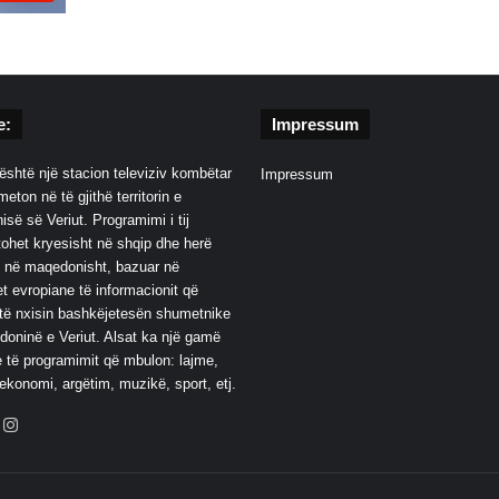
e:
Impressum
është një stacion televiziv kombëtar
Impressum
eton në të gjithë territorin e
së së Veriut. Programimi i tij
ohet kryesisht në shqip dhe herë
 në maqedonisht, bazuar në
t evropiane të informacionit që
të nxisin bashkëjetesën shumetnike
oninë e Veriut. Alsat ka një gamë
 të programimit që mbulon: lajme,
 ekonomi, argëtim, muzikë, sport, etj.
ebook
YouTube
Instagram