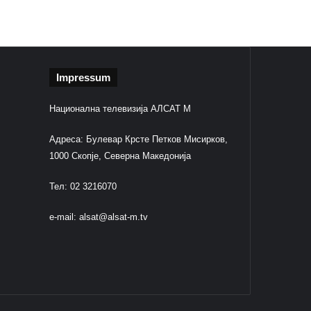
Impressum
Национална телевизија АЛСАТ М
Адреса: Булевар Крсте Петков Мисирков,
1000 Скопје, Северна Македонија
Тел: 02 3216070
e-mail:
alsat@alsat-m.tv