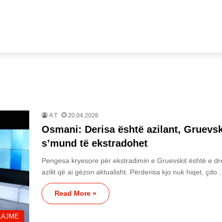
A T
20.04.2026
Osmani: Derisa është azilant, Gruevsk
s’mund të ekstradohet
Pengesa kryesore për ekstradimin e Gruevskit është e dre
azilit që ai gëzon aktualisht. Përderisa kjo nuk hiqet, çdo
Read More »
LAJME