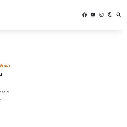
Facebook
YouTube
Instagram
Switch 
Sea
863
i
jta e
…