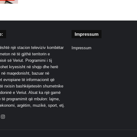
e:
Impressum
është një stacion televiziv kombëtar
Impressum
eton në të gjithë territorin e
së së Veriut. Programimi i tij
ohet kryesisht në shqip dhe herë
 në maqedonisht, bazuar në
t evropiane të informacionit që
të nxisin bashkëjetesën shumetnike
oninë e Veriut. Alsat ka një gamë
 të programimit që mbulon: lajme,
 ekonomi, argëtim, muzikë, sport, etj.
ebook
YouTube
Instagram