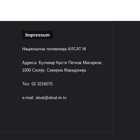
Impressum
Национална телевизија АЛСАТ М
Адреса: Булевар Крсте Петков Мисирков,
1000 Скопје, Северна Македонија
Тел: 02 3216070
e-mail:
alsat@alsat-m.tv