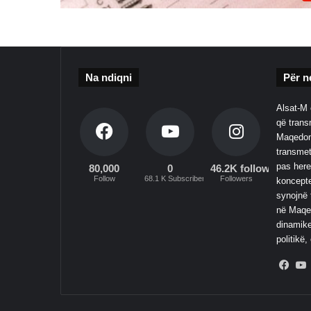
Na ndiqni
Për n
Alsat-M 
që transm
Maqedoni
transmet
pas here
80,000
0
46.2K followers
Follow
68.1 K Subscribers
Followers
koncepte
synojnë 
në Maqed
dinamike
politikë,
Fac