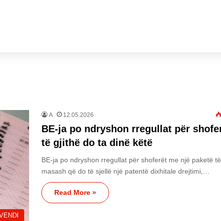
A
12.05.2026
BE-ja po ndryshon rregullat për shofer
të gjithë do ta dinë këtë
BE-ja po ndryshon rregullat për shoferët me një paketë të
masash që do të sjellë një patentë dixhitale drejtimi,…
Read More »
VENDI