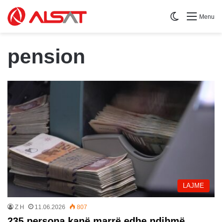
Switch skin
Menu
pension
LAJME
Z H
11.06.2026
807
235 persona kanë marrë edhe ndihmë