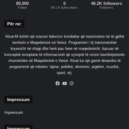
80,000
0
46.2K followers
Follow
68.1 K Subscribers
Followers
Për ne:
Alsat-M është një stacion televiziv kombëtar që transmeton në të gjithë
territorin e Maqedonisë së Veriut. Programimi i tij transmetohet
kryesisht në shqip dhe herë pas here në maqedonisht, bazuar në
konceptet evropiane të informacionit që synojnë të nxisin bashkëjetesën
shumetnike në Maqedoninë e Veriut. Alsat ka një gamë dinamike të
programimit që mbulon: lajme, politikë, ekonomi, argëtim, muzikë,
sport, etj.
Facebook
YouTube
Instagram
Impressum
Impressum
Impressum