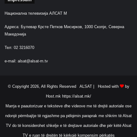
Национална телевизија АЛСАТ М
Адреса: Булевар Крсте Петков Мисирков, 1000 Скопје, Северна
Македонија
Тел: 02 3216070
e-mail:
alsat@alsat-m.tv
© Copyright 2026, All Rights Reserved ALSAT |
Hosted with
by
Host.mk
https://alsat.mk/
Marrja e paautorizuar e teksteve dhe videove me të drejtë autoriale ose
ndonjë përmbajtje të ngjashme pa pëlqimin paraprak me shkrim të Alsat
TV do të konsiderohet shkelje e të drejtave autoriale dhe për këtë Alsat
TV e ruan të drejtën të kërkojë kompensim përkatës