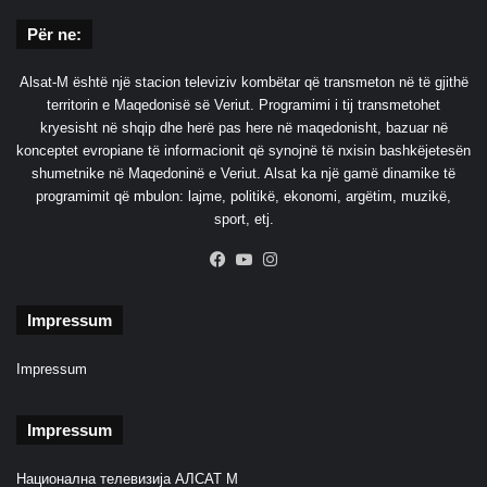
Për ne:
Alsat-M është një stacion televiziv kombëtar që transmeton në të gjithë
territorin e Maqedonisë së Veriut. Programimi i tij transmetohet
kryesisht në shqip dhe herë pas here në maqedonisht, bazuar në
konceptet evropiane të informacionit që synojnë të nxisin bashkëjetesën
shumetnike në Maqedoninë e Veriut. Alsat ka një gamë dinamike të
programimit që mbulon: lajme, politikë, ekonomi, argëtim, muzikë,
sport, etj.
Facebook
YouTube
Instagram
Impressum
Impressum
Impressum
Национална телевизија АЛСАТ М