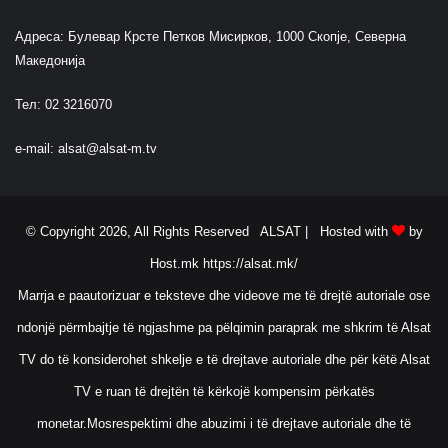
Адреса: Булевар Крсте Петков Мисирков, 1000 Скопје, Северна
Македонија
Тел: 02 3216070
e-mail:
alsat@alsat-m.tv
© Copyright 2026, All Rights Reserved ALSAT |
Hosted with
by
Host.mk
https://alsat.mk/
Marrja e paautorizuar e teksteve dhe videove me të drejtë autoriale ose
ndonjë përmbajtje të ngjashme pa pëlqimin paraprak me shkrim të Alsat
TV do të konsiderohet shkelje e të drejtave autoriale dhe për këtë Alsat
TV e ruan të drejtën të kërkojë kompensim përkatës
monetar.Mosrespektimi dhe abuzimi i të drejtave autoriale dhe të