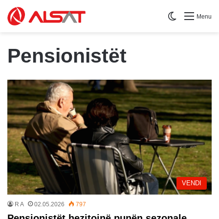
Switch skin
Menu
Pensionistët
VENDI
R A
02.05.2026
797
Pensionistët hezitojnë punën sezonale,