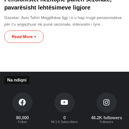
pavarësisht lehtësimeve ligjore
Gazetar: Avni Tahiri Megjithëse ligji i ri u hap rrugë pensionistëve
për t’u angazhuar në punë sezonale, interesimi i tyre…
Read More »
Na ndiqni
80,000
0
46.2K followers
Follow
68.1 K Subscribers
Followers