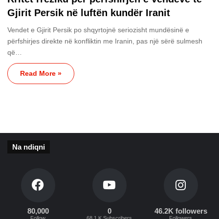
Gjirit Persik në luftën kundër Iranit
Vendet e Gjirit Persik po shqyrtojnë seriozisht mundësinë e
përfshirjes direkte në konfliktin me Iranin, pas një sërë sulmesh
që…
Read More »
Na ndiqni
80,000
0
46.2K followers
Follow
68.1 K Subscribers
Followers