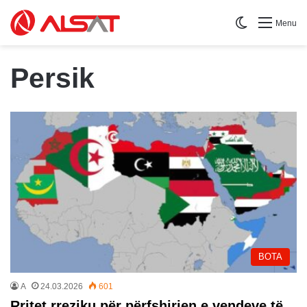
Switch skin
Menu
Persik
BOTA
A
24.03.2026
601
Rritet rreziku për përfshirjen e vendeve të