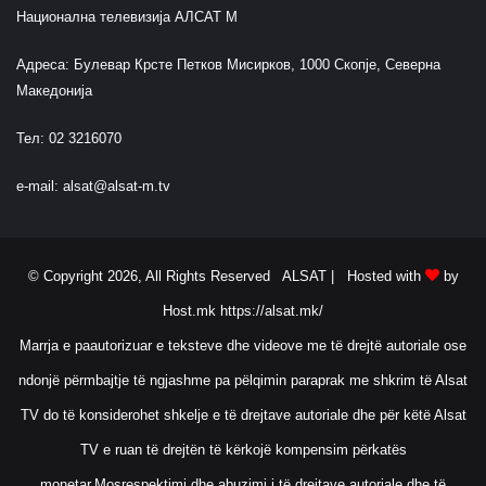
Национална телевизија АЛСАТ М
Адреса: Булевар Крсте Петков Мисирков, 1000 Скопје, Северна
Македонија
Тел: 02 3216070
e-mail:
alsat@alsat-m.tv
© Copyright 2026, All Rights Reserved ALSAT |
Hosted with
by
Host.mk
https://alsat.mk/
Marrja e paautorizuar e teksteve dhe videove me të drejtë autoriale ose
ndonjë përmbajtje të ngjashme pa pëlqimin paraprak me shkrim të Alsat
TV do të konsiderohet shkelje e të drejtave autoriale dhe për këtë Alsat
TV e ruan të drejtën të kërkojë kompensim përkatës
monetar.Mosrespektimi dhe abuzimi i të drejtave autoriale dhe të