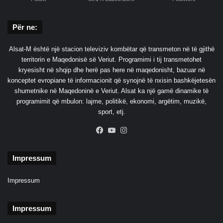
Për ne:
Alsat-M është një stacion televiziv kombëtar që transmeton në të gjithë
territorin e Maqedonisë së Veriut. Programimi i tij transmetohet
kryesisht në shqip dhe herë pas here në maqedonisht, bazuar në
konceptet evropiane të informacionit që synojnë të nxisin bashkëjetesën
shumetnike në Maqedoninë e Veriut. Alsat ka një gamë dinamike të
programimit që mbulon: lajme, politikë, ekonomi, argëtim, muzikë,
sport, etj.
Facebook
YouTube
Instagram
Impressum
Impressum
Impressum