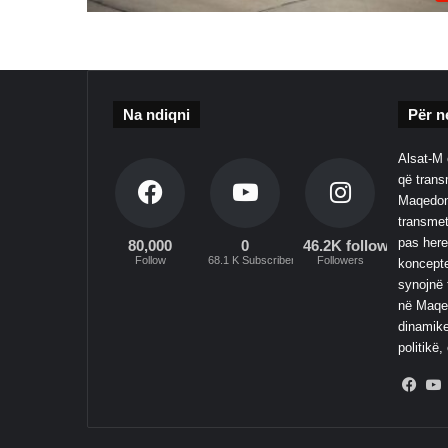
Na ndiqni
Për n
Alsat-M 
që transm
Maqedoni
transmet
pas here
80,000
0
46.2K followers
Follow
68.1 K Subscribers
Followers
koncepte
synojnë 
në Maqed
dinamike
politikë,
Fac