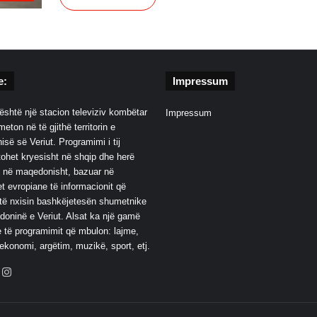
e:
Impressum
është një stacion televiziv kombëtar
Impressum
eton në të gjithë territorin e
së së Veriut. Programimi i tij
ohet kryesisht në shqip dhe herë
 në maqedonisht, bazuar në
t evropiane të informacionit që
të nxisin bashkëjetesën shumetnike
oninë e Veriut. Alsat ka një gamë
 të programimit që mbulon: lajme,
 ekonomi, argëtim, muzikë, sport, etj.
ebook
YouTube
Instagram