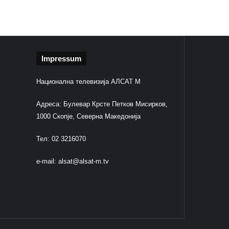
Impressum
Национална телевизија АЛСАТ М
Адреса: Булевар Крсте Петков Мисирков,
1000 Скопје, Северна Македонија
Тел: 02 3216070
e-mail:
alsat@alsat-m.tv