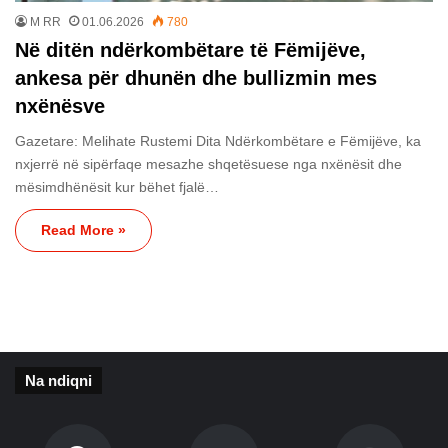
M RR
01.06.2026
780
Në ditën ndërkombëtare të Fëmijëve,
ankesa për dhunën dhe bullizmin mes
nxënësve
Gazetare: Melihate Rustemi Dita Ndërkombëtare e Fëmijëve, ka
nxjerrë në sipërfaqe mesazhe shqetësuese nga nxënësit dhe
mësimdhënësit kur bëhet fjalë…
Read More »
Na ndiqni