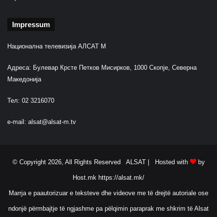
Impressum
Национална телевизија АЛСАТ М
Адреса: Булевар Крсте Петков Мисирков, 1000 Скопје, Северна
Македонија
Тел: 02 3216070
e-mail:
alsat@alsat-m.tv
© Copyright 2026, All Rights Reserved ALSAT |
Hosted with
by
Host.mk
https://alsat.mk/
Marrja e paautorizuar e teksteve dhe videove me të drejtë autoriale ose
ndonjë përmbajtje të ngjashme pa pëlqimin paraprak me shkrim të Alsat