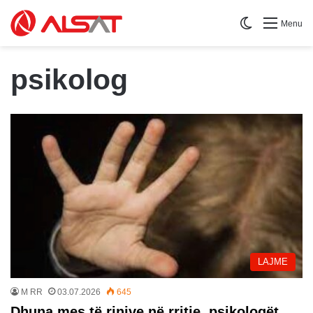
Switch skin
Menu
psikolog
LAJME
M RR
03.07.2026
645
Dhuna mes të rinjve në rritje, psikologët