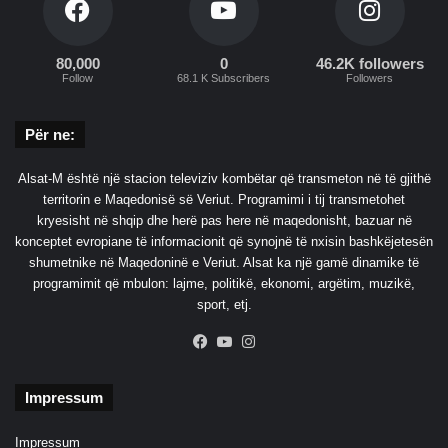
80,000
0
46.2K followers
Follow
68.1 K Subscribers
Followers
Për ne:
Alsat-M është një stacion televiziv kombëtar që transmeton në të gjithë
territorin e Maqedonisë së Veriut. Programimi i tij transmetohet
kryesisht në shqip dhe herë pas here në maqedonisht, bazuar në
konceptet evropiane të informacionit që synojnë të nxisin bashkëjetesën
shumetnike në Maqedoninë e Veriut. Alsat ka një gamë dinamike të
programimit që mbulon: lajme, politikë, ekonomi, argëtim, muzikë,
sport, etj.
Facebook
YouTube
Instagram
Impressum
Impressum