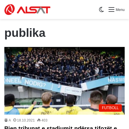
Switch skin
Menu
publika
FUTBOLL
A
18.10.2021
403
Bien tribunat e stadiumit ndërsa tifozët e