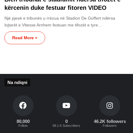
kërcenin duke festuar fitoren VIDEO
Një pjesë e tribunës u rrëzua në Stadion De Goffert ndërsa
lojtarët e Vitesse Arnhem festuan me tifozët e tyre…
Read More »
Na ndiqni
80,000
0
46.2K followers
Follow
68.1 K Subscribers
Followers