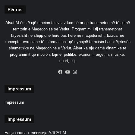
Për ne:
Alsat-M është një stacion televiziv kombëtar që transmeton në të gjithë
territorin e Maqedonisë së Veriut. Programimi i tij transmetohet
kryesisht në shqip dhe herë pas here në maqedonisht, bazuar në
konceptet evropiane të informacionit që synojnë të nxisin bashkëjetesën
shumetnike në Maqedoninë e Veriut. Alsat ka një gamë dinamike të
programimit që mbulon: lajme, politikë, ekonomi, argëtim, muzikë,
sport, etj.
Facebook
YouTube
Instagram
Impressum
Impressum
Impressum
Национална телевизија АЛСАТ М