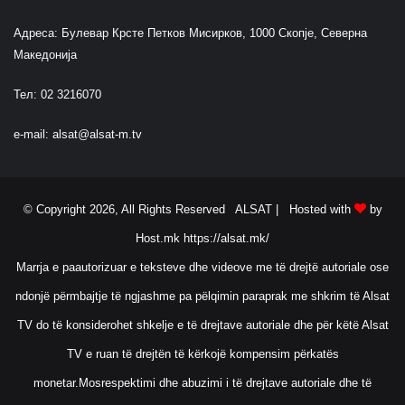
Адреса: Булевар Крсте Петков Мисирков, 1000 Скопје, Северна
Македонија
Тел: 02 3216070
e-mail:
alsat@alsat-m.tv
© Copyright 2026, All Rights Reserved ALSAT |
Hosted with
by
Host.mk
https://alsat.mk/
Marrja e paautorizuar e teksteve dhe videove me të drejtë autoriale ose
ndonjë përmbajtje të ngjashme pa pëlqimin paraprak me shkrim të Alsat
TV do të konsiderohet shkelje e të drejtave autoriale dhe për këtë Alsat
TV e ruan të drejtën të kërkojë kompensim përkatës
monetar.Mosrespektimi dhe abuzimi i të drejtave autoriale dhe të