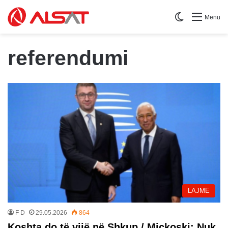
Switch skin
Menu
referendumi
LAJME
F D
29.05.2026
864
Koshta do të vijë në Shkup / Mickoski: Nuk