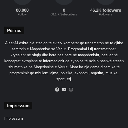
80,000
0
46.2K followers
Follow
68.1 K Subscribers
Followers
Për ne:
Alsat-M është një stacion televiziv kombëtar që transmeton në të gjithë
territorin e Maqedonisë së Veriut. Programimi i tij transmetohet
kryesisht në shqip dhe herë pas here në maqedonisht, bazuar në
konceptet evropiane të informacionit që synojnë të nxisin bashkëjetesën
shumetnike në Maqedoninë e Veriut. Alsat ka një gamë dinamike të
programimit që mbulon: lajme, politikë, ekonomi, argëtim, muzikë,
sport, etj.
Facebook
YouTube
Instagram
Impressum
Impressum