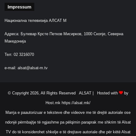
Impressum
Национална телевизија АЛСАТ М
Адреса: Булевар Крсте Петков Мисирков, 1000 Скопје, Северна
Македонија
Тел: 02 3216070
e-mail:
alsat@alsat-m.tv
© Copyright 2026, All Rights Reserved ALSAT |
Hosted with
by
Host.mk
https://alsat.mk/
Marrja e paautorizuar e teksteve dhe videove me të drejtë autoriale ose
ndonjë përmbajtje të ngjashme pa pëlqimin paraprak me shkrim të Alsat
TV do të konsiderohet shkelje e të drejtave autoriale dhe për këtë Alsat