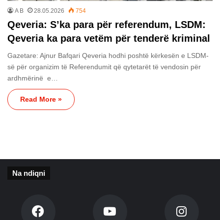
A B
28.05.2026
754
Qeveria: S’ka para për referendum, LSDM:
Qeveria ka para vetëm për tenderë kriminal
Gazetare: Ajnur Bafqari Qeveria hodhi poshtë kërkesën e LSDM-
së për organizim të Referendumit që qytetarët të vendosin për
ardhmërinë e…
Read More »
Na ndiqni