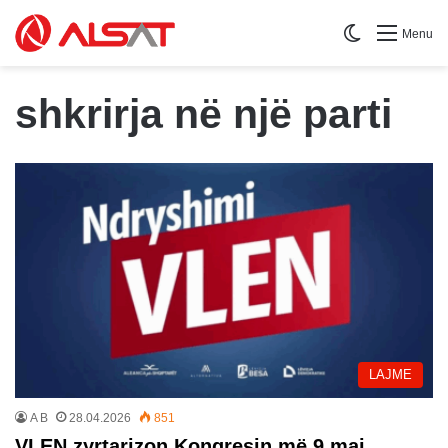
Switch skin
Menu
shkrirja në një parti
LAJME
A B
28.04.2026
851
VLEN zyrtarizon Kongresin më 9 maj