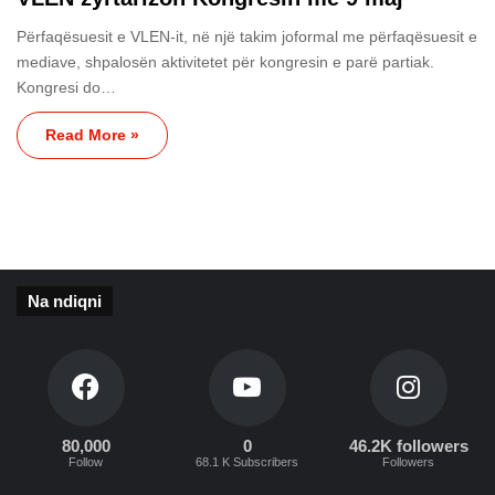
Përfaqësuesit e VLEN-it, në një takim joformal me përfaqësuesit e
mediave, shpalosën aktivitetet për kongresin e parë partiak.
Kongresi do…
Read More »
Na ndiqni
80,000
0
46.2K followers
Follow
68.1 K Subscribers
Followers