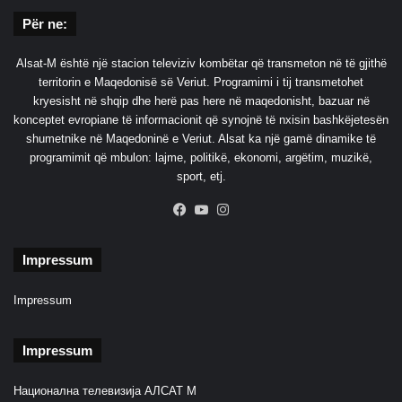
Për ne:
Alsat-M është një stacion televiziv kombëtar që transmeton në të gjithë
territorin e Maqedonisë së Veriut. Programimi i tij transmetohet
kryesisht në shqip dhe herë pas here në maqedonisht, bazuar në
konceptet evropiane të informacionit që synojnë të nxisin bashkëjetesën
shumetnike në Maqedoninë e Veriut. Alsat ka një gamë dinamike të
programimit që mbulon: lajme, politikë, ekonomi, argëtim, muzikë,
sport, etj.
Facebook
YouTube
Instagram
Impressum
Impressum
Impressum
Национална телевизија АЛСАТ М