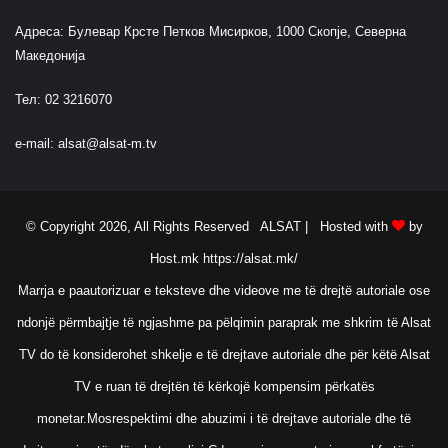
Адреса: Булевар Крсте Петков Мисирков, 1000 Скопје, Северна
Македонија
Тел: 02 3216070
e-mail:
alsat@alsat-m.tv
© Copyright 2026, All Rights Reserved ALSAT |
Hosted with
by
Host.mk
https://alsat.mk/
Marrja e paautorizuar e teksteve dhe videove me të drejtë autoriale ose
ndonjë përmbajtje të ngjashme pa pëlqimin paraprak me shkrim të Alsat
TV do të konsiderohet shkelje e të drejtave autoriale dhe për këtë Alsat
TV e ruan të drejtën të kërkojë kompensim përkatës
monetar.Mosrespektimi dhe abuzimi i të drejtave autoriale dhe të