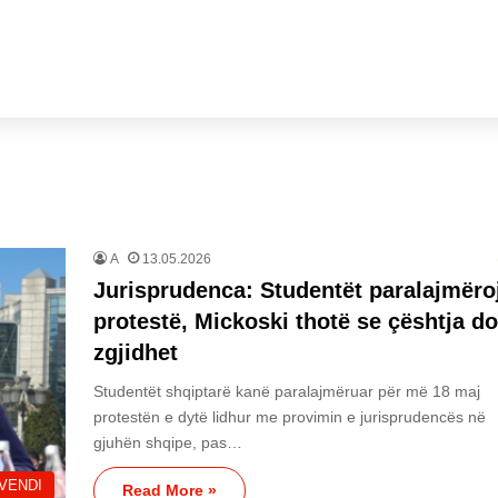
A
13.05.2026
Jurisprudenca: Studentët paralajmëro
protestë, Mickoski thotë se çështja do
zgjidhet
Studentët shqiptarë kanë paralajmëruar për më 18 maj
protestën e dytë lidhur me provimin e jurisprudencës në
gjuhën shqipe, pas…
VENDI
Read More »