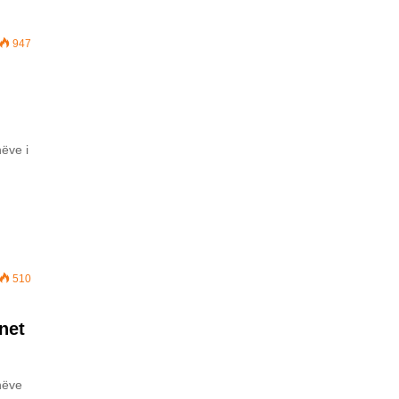
947
ëve i
510
net
hëve