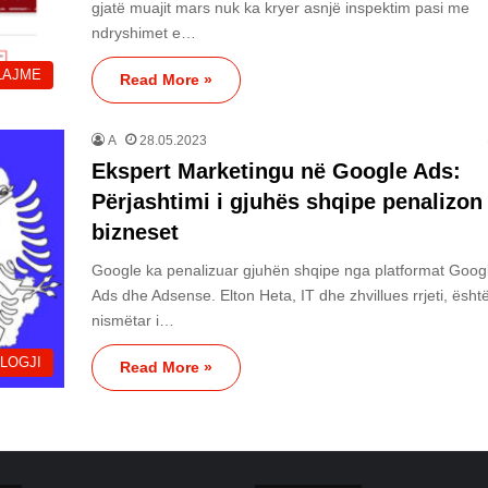
gjatë muajit mars nuk ka kryer asnjë inspektim pasi me
ndryshimet e…
LAJME
Read More »
A
28.05.2023
Ekspert Marketingu në Google Ads:
Përjashtimi i gjuhës shqipe penalizon
bizneset
Google ka penalizuar gjuhën shqipe nga platformat Goog
Ads dhe Adsense. Elton Heta, IT dhe zhvillues rrjeti, ësht
nismëtar i…
LOGJI
Read More »