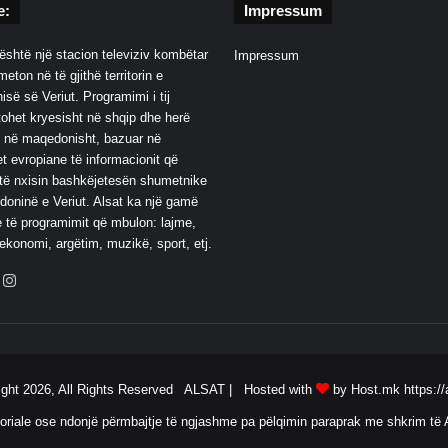
e:
Impressum
është një stacion televiziv kombëtar
Impressum
eton në të gjithë territorin e
së së Veriut. Programimi i tij
ohet kryesisht në shqip dhe herë
 në maqedonisht, bazuar në
t evropiane të informacionit që
të nxisin bashkëjetesën shumetnike
oninë e Veriut. Alsat ka një gamë
 të programimit që mbulon: lajme,
 ekonomi, argëtim, muzikë, sport, etj.
ebook
YouTube
Instagram
ight 2026, All Rights Reserved ALSAT |
Hosted with
by Host.mk
https://
oriale ose ndonjë përmbajtje të ngjashme pa pëlqimin paraprak me shkrim të A