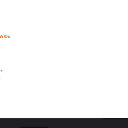
526
le
ë