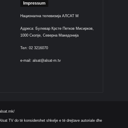
Impressum
Национална телевизија АЛСАТ М
Адреса: Булевар Крсте Петков Мисирков,
1000 Скопје, Северна Македонија
Тел: 02 3216070
e-mail:
alsat@alsat-m.tv
alsat.mk/
lsat TV do të konsiderohet shkelje e të drejtave autoriale dhe