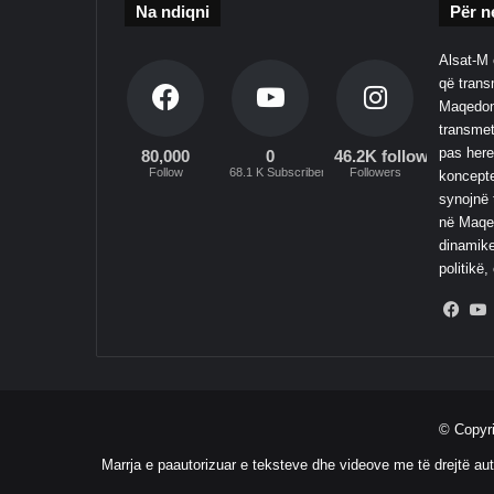
Na ndiqni
Për n
Alsat-M 
që transm
Maqedoni
transmet
pas here
80,000
0
46.2K followers
Follow
68.1 K Subscribers
Followers
koncepte
synojnë 
në Maqed
dinamike
politikë,
Fac
© Copyr
Marrja e paautorizuar e teksteve dhe videove me të drejtë aut