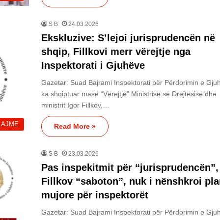
S B
24.03.2026
Ekskluzive: S’lejoi jurisprudencën në
shqip, Fillkovi merr vërejtje nga
Inspektorati i Gjuhëve
Gazetar: Suad Bajrami Inspektorati për Përdorimin e Gjuh
ka shqiptuar masë “Vërejtje” Ministrisë së Drejtësisë dhe
ministrit Igor Fillkov,…
LAJME
Read More »
S B
23.03.2026
Pas inspekitmit për “jurisprudencën”,
Fillkov “saboton”, nuk i nënshkroi pla
mujore për inspektorët
Gazetar: Suad Bajrami Inspektorati për Përdorimin e Gju