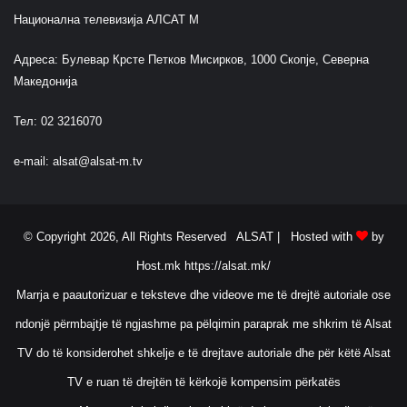
Национална телевизија АЛСАТ М
Адреса: Булевар Крсте Петков Мисирков, 1000 Скопје, Северна
Македонија
Тел: 02 3216070
e-mail:
alsat@alsat-m.tv
© Copyright 2026, All Rights Reserved ALSAT |
Hosted with
by
Host.mk
https://alsat.mk/
Marrja e paautorizuar e teksteve dhe videove me të drejtë autoriale ose
ndonjë përmbajtje të ngjashme pa pëlqimin paraprak me shkrim të Alsat
TV do të konsiderohet shkelje e të drejtave autoriale dhe për këtë Alsat
TV e ruan të drejtën të kërkojë kompensim përkatës