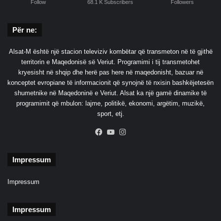
Follow
68.1 K Subscribers
Followers
Për ne:
Alsat-M është një stacion televiziv kombëtar që transmeton në të gjithë
territorin e Maqedonisë së Veriut. Programimi i tij transmetohet
kryesisht në shqip dhe herë pas here në maqedonisht, bazuar në
konceptet evropiane të informacionit që synojnë të nxisin bashkëjetesën
shumetnike në Maqedoninë e Veriut. Alsat ka një gamë dinamike të
programimit që mbulon: lajme, politikë, ekonomi, argëtim, muzikë,
sport, etj.
Facebook
YouTube
Instagram
Impressum
Impressum
Impressum