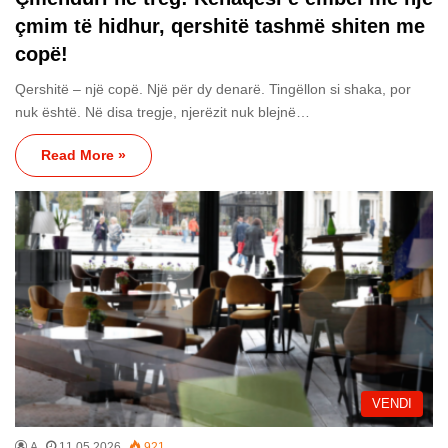
çmim të hidhur, qershitë tashmë shiten me
copë!
Qershitë – një copë. Një për dy denarë. Tingëllon si shaka, por
nuk është. Në disa tregje, njerëzit nuk blejnë…
Read More »
VENDI
A
11.05.2026
921