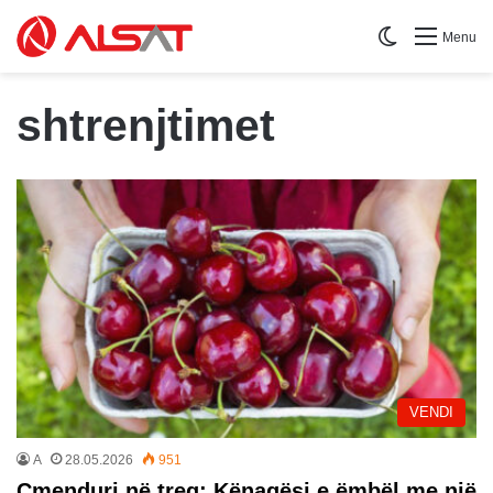
Switch skin
Menu
shtrenjtimet
VENDI
A
28.05.2026
951
Çmenduri në treg: Kënaqësi e ëmbël me një