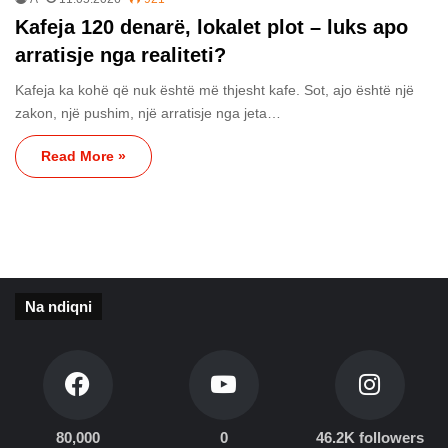
Kafeja 120 denarë, lokalet plot – luks apo
arratisje nga realiteti?
Kafeja ka kohë që nuk është më thjesht kafe. Sot, ajo është një
zakon, një pushim, një arratisje nga jeta…
Read More »
Na ndiqni
80,000
0
46.2K followers