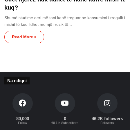
kuq?
Shumë studime deri më tani kanë treguar se konsumimi i rregullt i
mishit të kuq lidhet me një rrezik të…
Read More »
Na ndiqni
80,000
0
46.2K followers
Follow
68.1 K Subscribers
Followers