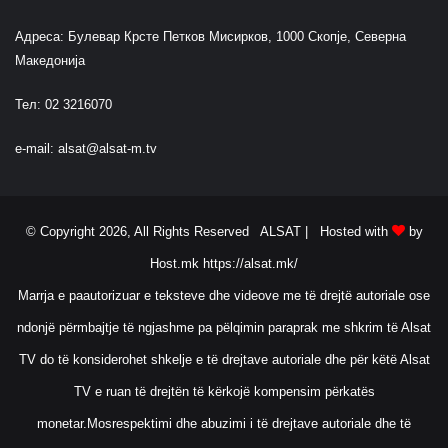
Адреса: Булевар Крсте Петков Мисирков, 1000 Скопје, Северна
Македонија
Тел: 02 3216070
e-mail:
alsat@alsat-m.tv
© Copyright 2026, All Rights Reserved ALSAT |
Hosted with
by
Host.mk
https://alsat.mk/
Marrja e paautorizuar e teksteve dhe videove me të drejtë autoriale ose
ndonjë përmbajtje të ngjashme pa pëlqimin paraprak me shkrim të Alsat
TV do të konsiderohet shkelje e të drejtave autoriale dhe për këtë Alsat
TV e ruan të drejtën të kërkojë kompensim përkatës
monetar.Mosrespektimi dhe abuzimi i të drejtave autoriale dhe të