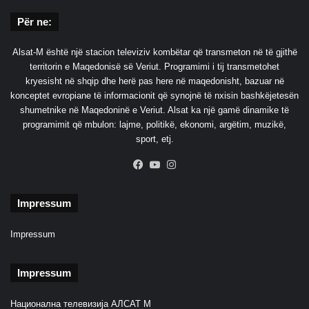
Për ne:
Alsat-M është një stacion televiziv kombëtar që transmeton në të gjithë
territorin e Maqedonisë së Veriut. Programimi i tij transmetohet
kryesisht në shqip dhe herë pas here në maqedonisht, bazuar në
konceptet evropiane të informacionit që synojnë të nxisin bashkëjetesën
shumetnike në Maqedoninë e Veriut. Alsat ka një gamë dinamike të
programimit që mbulon: lajme, politikë, ekonomi, argëtim, muzikë,
sport, etj.
Facebook
YouTube
Instagram
Impressum
Impressum
Impressum
Национална телевизија АЛСАТ М