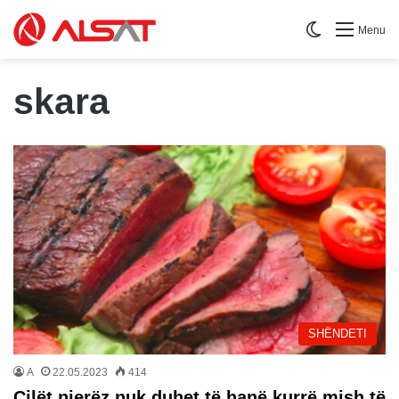
Switch skin
Menu
skara
SHËNDETI
A
22.05.2023
414
Cilët njerëz nuk duhet të hanë kurrë mish të