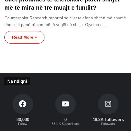
më të mira në tre muajt e fundit?
Counterpoint Research raportoi se cilët telefona shitën më shumë
dhe cilët panë rënien më të vogël në shitje. Gjysma e…
Read More »
Na ndiqni
80,000
0
46.2K followers
Follow
68.1 K Subscribers
Followers