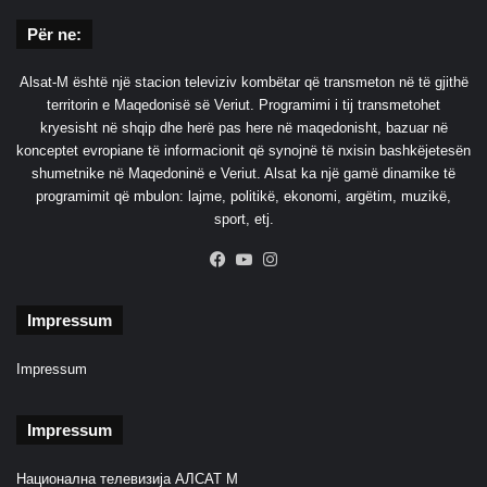
Për ne:
Alsat-M është një stacion televiziv kombëtar që transmeton në të gjithë
territorin e Maqedonisë së Veriut. Programimi i tij transmetohet
kryesisht në shqip dhe herë pas here në maqedonisht, bazuar në
konceptet evropiane të informacionit që synojnë të nxisin bashkëjetesën
shumetnike në Maqedoninë e Veriut. Alsat ka një gamë dinamike të
programimit që mbulon: lajme, politikë, ekonomi, argëtim, muzikë,
sport, etj.
Facebook
YouTube
Instagram
Impressum
Impressum
Impressum
Национална телевизија АЛСАТ М