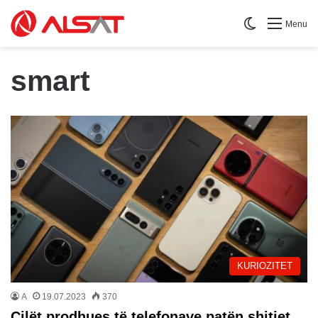
Switch skin
Menu
smart
KURIOZITET
A
19.07.2023
370
Cilët prodhues të telefonave patën shitjet