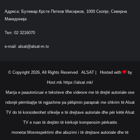
Адреса: Булевар Крсте Петков Мисирков, 1000 Скопје, Северна
Македонија
Тел: 02 3216070
e-mail:
alsat@alsat-m.tv
© Copyright 2026, All Rights Reserved ALSAT |
Hosted with
by
Host.mk
https://alsat.mk/
Marrja e paautorizuar e teksteve dhe videove me të drejtë autoriale ose
ndonjë përmbajtje të ngjashme pa pëlqimin paraprak me shkrim të Alsat
TV do të konsiderohet shkelje e të drejtave autoriale dhe për këtë Alsat
TV e ruan të drejtën të kërkojë kompensim përkatës
monetar.Mosrespektimi dhe abuzimi i të drejtave autoriale dhe të