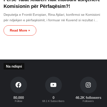
Komisionin për Përfaqësim?!
Deputetja e Frontit Evropian, Rina Ajdari, konfirmoi se Komisioni
për ndjekjen e përfaqësimit, i formuar në Kuvend si rezultat i…
Read More »
Na ndiqni
80,000
0
46.2K followers
Follow
68.1 K Subscribers
Followers