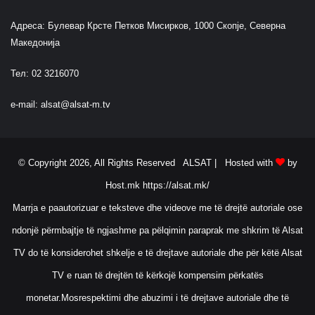
Адреса: Булевар Крсте Петков Мисирков, 1000 Скопје, Северна
Македонија
Тел: 02 3216070
e-mail:
alsat@alsat-m.tv
© Copyright 2026, All Rights Reserved ALSAT |
Hosted with
by
Host.mk
https://alsat.mk/
Marrja e paautorizuar e teksteve dhe videove me të drejtë autoriale ose
ndonjë përmbajtje të ngjashme pa pëlqimin paraprak me shkrim të Alsat
TV do të konsiderohet shkelje e të drejtave autoriale dhe për këtë Alsat
TV e ruan të drejtën të kërkojë kompensim përkatës
monetar.Mosrespektimi dhe abuzimi i të drejtave autoriale dhe të