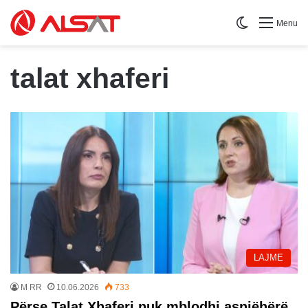
Switch skin
Menu
talat xhaferi
LAJME
M RR
10.06.2026
733
Përse Talat Xhaferi nuk mblodhi asnjëhërë