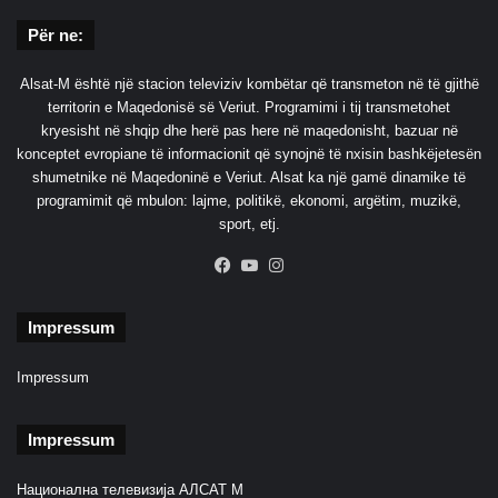
Për ne:
Alsat-M është një stacion televiziv kombëtar që transmeton në të gjithë
territorin e Maqedonisë së Veriut. Programimi i tij transmetohet
kryesisht në shqip dhe herë pas here në maqedonisht, bazuar në
konceptet evropiane të informacionit që synojnë të nxisin bashkëjetesën
shumetnike në Maqedoninë e Veriut. Alsat ka një gamë dinamike të
programimit që mbulon: lajme, politikë, ekonomi, argëtim, muzikë,
sport, etj.
Facebook
YouTube
Instagram
Impressum
Impressum
Impressum
Национална телевизија АЛСАТ М