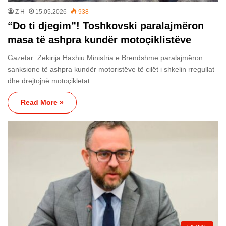
Z H
15.05.2026
938
“Do ti djegim”! Toshkovski paralajmëron
masa të ashpra kundër motoçiklistëve
Gazetar: Zekirija Haxhiu Ministria e Brendshme paralajmëron
sanksione të ashpra kundër motoristëve të cilët i shkelin rregullat
dhe drejtojnë motoçikletat…
Read More »