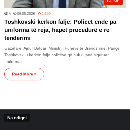
LAJME
A
09.05.2026
1,199
Toshkovski kërkon falje: Policët ende pa
uniforma të reja, hapet procedurë e re
tenderimi
Gazetare: Ajnur Bafqari Ministri i Punëve të Brendshme, Pançe
Toshkovski u kërkon falje policëve që nuk u janë siguruar
uniformat…
Read More »
Na ndiqni