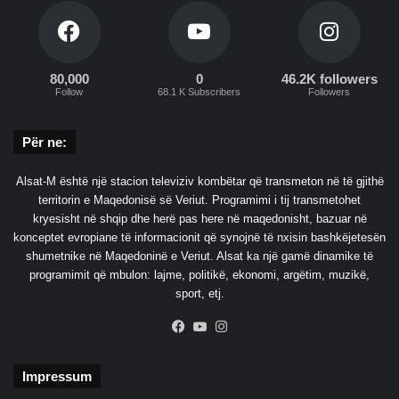
80,000
0
46.2K followers
Follow
68.1 K Subscribers
Followers
Për ne:
Alsat-M është një stacion televiziv kombëtar që transmeton në të gjithë
territorin e Maqedonisë së Veriut. Programimi i tij transmetohet
kryesisht në shqip dhe herë pas here në maqedonisht, bazuar në
konceptet evropiane të informacionit që synojnë të nxisin bashkëjetesën
shumetnike në Maqedoninë e Veriut. Alsat ka një gamë dinamike të
programimit që mbulon: lajme, politikë, ekonomi, argëtim, muzikë,
sport, etj.
Facebook
YouTube
Instagram
Impressum