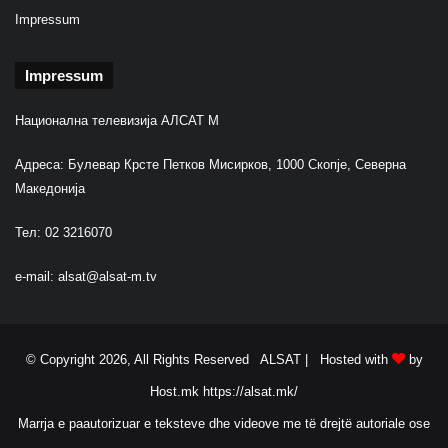
Impressum
Impressum
Национална телевизија АЛСАТ М
Адреса: Булевар Крсте Петков Мисирков, 1000 Скопје, Северна
Македонија
Тел: 02 3216070
e-mail:
alsat@alsat-m.tv
© Copyright 2026, All Rights Reserved ALSAT |
Hosted with
by
Host.mk
https://alsat.mk/
Marrja e paautorizuar e teksteve dhe videove me të drejtë autoriale ose