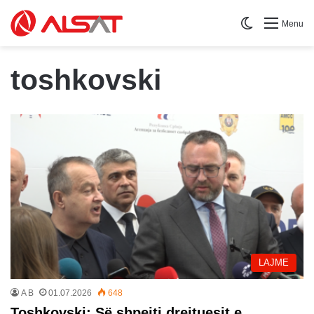
Switch skin
Menu
toshkovski
LAJME
A B
01.07.2026
648
Toshkovski: Së shpejti drejtuesit e