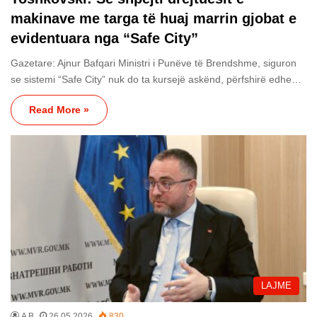
makinave me targa të huaj marrin gjobat e
evidentuara nga “Safe City”
Gazetare: Ajnur Bafqari Ministri i Punëve të Brendshme, siguron
se sistemi “Safe City” nuk do ta kursejë askënd, përfshirë edhe…
Read More »
LAJME
A B
26.05.2026
830