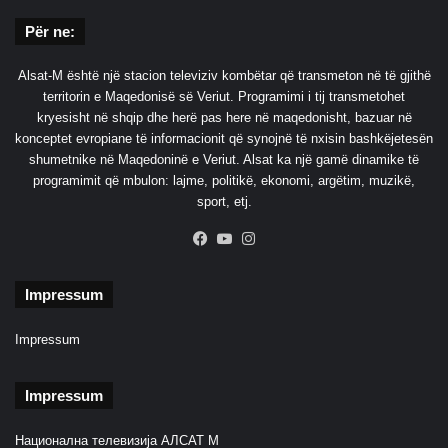
Për ne:
Alsat-M është një stacion televiziv kombëtar që transmeton në të gjithë
territorin e Maqedonisë së Veriut. Programimi i tij transmetohet
kryesisht në shqip dhe herë pas here në maqedonisht, bazuar në
konceptet evropiane të informacionit që synojnë të nxisin bashkëjetesën
shumetnike në Maqedoninë e Veriut. Alsat ka një gamë dinamike të
programimit që mbulon: lajme, politikë, ekonomi, argëtim, muzikë,
sport, etj.
Facebook
YouTube
Instagram
Impressum
Impressum
Impressum
Национална телевизија АЛСАТ М