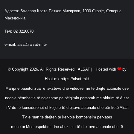
Адреса: Булевар Крсте Петков Мисирков, 1000 Скопје, Северна
Македонија
Тел: 02 3216070
e-mail:
alsat@alsat-m.tv
© Copyright 2026, All Rights Reserved ALSAT |
Hosted with
by
Host.mk
https://alsat.mk/
Marrja e paautorizuar e teksteve dhe videove me të drejtë autoriale ose
ndonjë përmbajtje të ngjashme pa pëlqimin paraprak me shkrim të Alsat
TV do të konsiderohet shkelje e të drejtave autoriale dhe për këtë Alsat
TV e ruan të drejtën të kërkojë kompensim përkatës
monetar.Mosrespektimi dhe abuzimi i të drejtave autoriale dhe të