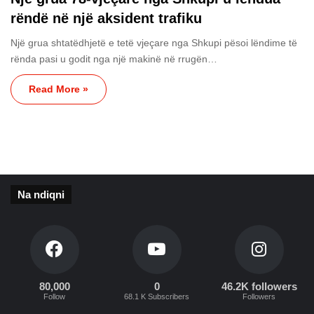
rëndë në një aksident trafiku
Një grua shtatëdhjetë e tetë vjeçare nga Shkupi pësoi lëndime të
rënda pasi u godit nga një makinë në rrugën…
Read More »
Na ndiqni
80,000
0
46.2K followers
Follow
68.1 K Subscribers
Followers