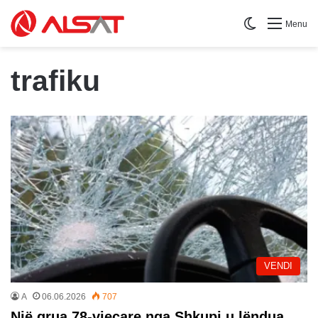
Switch skin
Menu
trafiku
VENDI
A
06.06.2026
707
Një grua 78-vjeçare nga Shkupi u lëndua