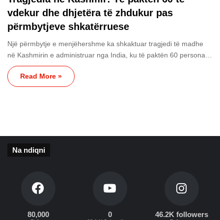
vdekur dhe dhjetëra të zhdukur pas
përmbytjeve shkatërruese
Një përmbytje e menjëhershme ka shkaktuar tragjedi të madhe
në Kashmirin e administruar nga India, ku të paktën 60 persona…
Read More »
Na ndiqni
80,000
0
46.2K followers