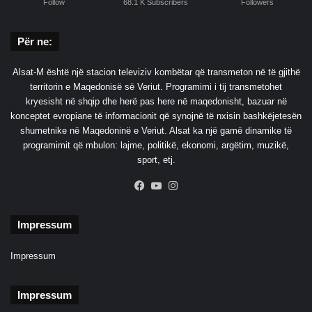
Follow
68.1 K Subscribers
Followers
Për ne:
Alsat-M është një stacion televiziv kombëtar që transmeton në të gjithë
territorin e Maqedonisë së Veriut. Programimi i tij transmetohet
kryesisht në shqip dhe herë pas here në maqedonisht, bazuar në
konceptet evropiane të informacionit që synojnë të nxisin bashkëjetesën
shumetnike në Maqedoninë e Veriut. Alsat ka një gamë dinamike të
programimit që mbulon: lajme, politikë, ekonomi, argëtim, muzikë,
sport, etj.
Facebook
YouTube
Instagram
Impressum
Impressum
Impressum