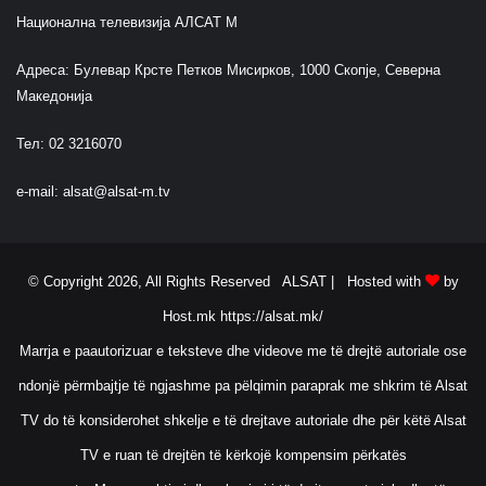
Национална телевизија АЛСАТ М
Адреса: Булевар Крсте Петков Мисирков, 1000 Скопје, Северна
Македонија
Тел: 02 3216070
e-mail:
alsat@alsat-m.tv
© Copyright 2026, All Rights Reserved ALSAT |
Hosted with
by
Host.mk
https://alsat.mk/
Marrja e paautorizuar e teksteve dhe videove me të drejtë autoriale ose
ndonjë përmbajtje të ngjashme pa pëlqimin paraprak me shkrim të Alsat
TV do të konsiderohet shkelje e të drejtave autoriale dhe për këtë Alsat
TV e ruan të drejtën të kërkojë kompensim përkatës