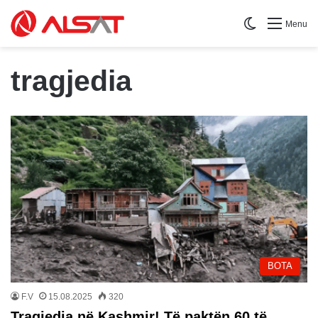
Switch skin
Menu
tragjedia
BOTA
F.V
15.08.2025
320
Tragjedia në Kashmir! Të paktën 60 të