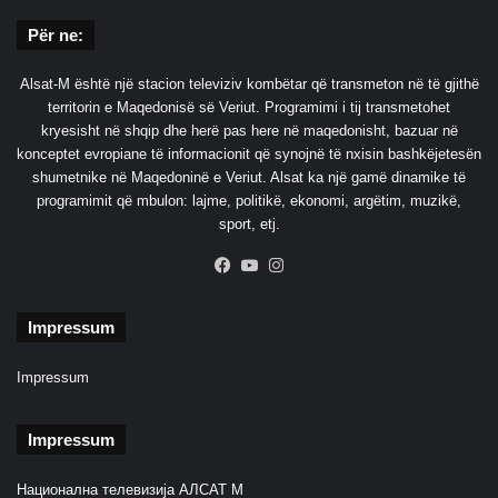
Për ne:
Alsat-M është një stacion televiziv kombëtar që transmeton në të gjithë
territorin e Maqedonisë së Veriut. Programimi i tij transmetohet
kryesisht në shqip dhe herë pas here në maqedonisht, bazuar në
konceptet evropiane të informacionit që synojnë të nxisin bashkëjetesën
shumetnike në Maqedoninë e Veriut. Alsat ka një gamë dinamike të
programimit që mbulon: lajme, politikë, ekonomi, argëtim, muzikë,
sport, etj.
Facebook
YouTube
Instagram
Impressum
Impressum
Impressum
Национална телевизија АЛСАТ М