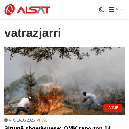
Switch skin
Menu
vatrazjarri
LAJME
A
16.06.2026
690
Situatë shqetësuese: QMK raporton 14