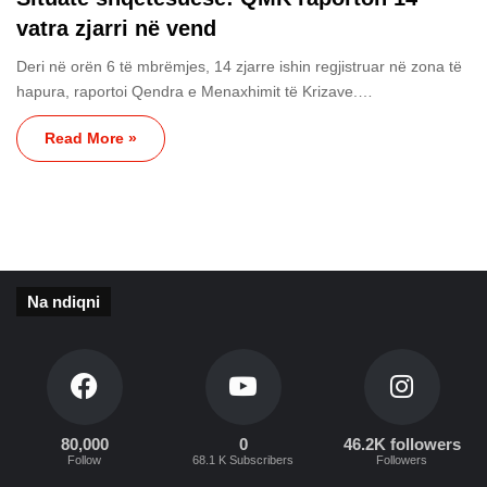
vatra zjarri në vend
Deri në orën 6 të mbrëmjes, 14 zjarre ishin regjistruar në zona të
hapura, raportoi Qendra e Menaxhimit të Krizave.…
Read More »
Na ndiqni
80,000
0
46.2K followers
Follow
68.1 K Subscribers
Followers