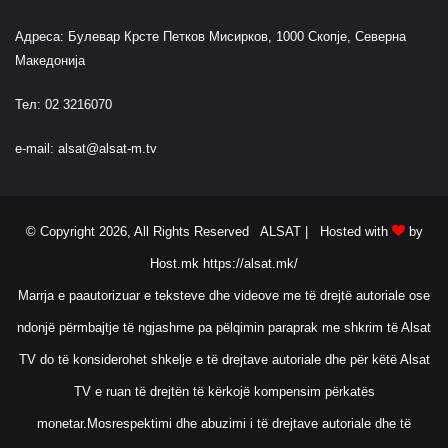
Адреса: Булевар Крсте Петков Мисирков, 1000 Скопје, Северна
Македонија
Тел: 02 3216070
e-mail:
alsat@alsat-m.tv
© Copyright 2026, All Rights Reserved ALSAT |
Hosted with
by
Host.mk
https://alsat.mk/
Marrja e paautorizuar e teksteve dhe videove me të drejtë autoriale ose
ndonjë përmbajtje të ngjashme pa pëlqimin paraprak me shkrim të Alsat
TV do të konsiderohet shkelje e të drejtave autoriale dhe për këtë Alsat
TV e ruan të drejtën të kërkojë kompensim përkatës
monetar.Mosrespektimi dhe abuzimi i të drejtave autoriale dhe të