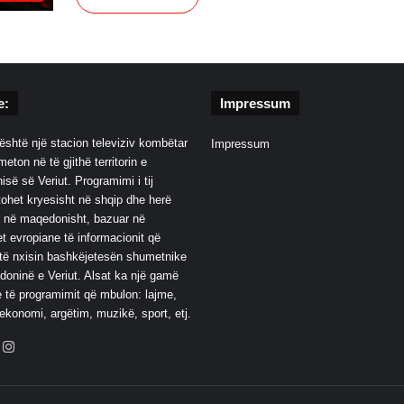
e:
Impressum
është një stacion televiziv kombëtar
Impressum
eton në të gjithë territorin e
së së Veriut. Programimi i tij
ohet kryesisht në shqip dhe herë
 në maqedonisht, bazuar në
t evropiane të informacionit që
të nxisin bashkëjetesën shumetnike
oninë e Veriut. Alsat ka një gamë
 të programimit që mbulon: lajme,
 ekonomi, argëtim, muzikë, sport, etj.
ebook
YouTube
Instagram