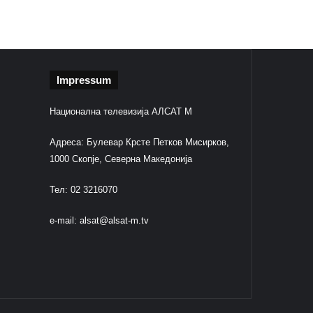
Impressum
Национална телевизија АЛСАТ М
Адреса: Булевар Крсте Петков Мисирков,
1000 Скопје, Северна Македонија
Тел: 02 3216070
e-mail:
alsat@alsat-m.tv