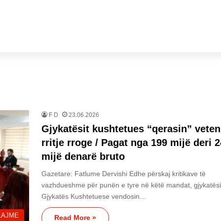
F D
23.06.2026
Gjykatësit kushtetues “qerasin” vete
rritje rroge / Pagat nga 199 mijë deri 
mijë denarë bruto
Gazetare: Fatlume Dervishi Edhe përskaj kritikave të
vazhdueshme për punën e tyre në këtë mandat, gjykatësi
Gjykatës Kushtetuese vendosin…
LAJME
Read More »