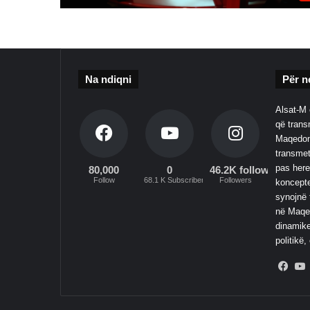
Na ndiqni
Për n
Alsat-M 
që transm
Maqedoni
transmet
pas here
80,000
0
46.2K followers
Follow
68.1 K Subscribers
Followers
koncepte
synojnë 
në Maqed
dinamike
politikë,
Fac