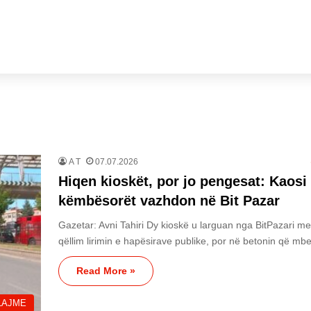
A T
07.07.2026
Hiqen kioskët, por jo pengesat: Kaosi
këmbësorët vazhdon në Bit Pazar
Gazetar: Avni Tahiri Dy kioskë u larguan nga BitPazari me
qëllim lirimin e hapësirave publike, por në betonin që mb
Read More »
LAJME