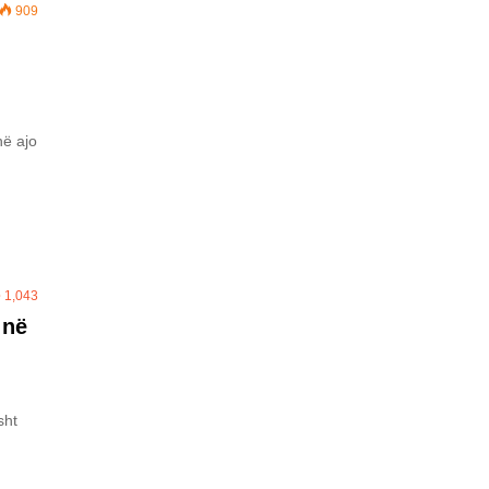
909
hë ajo
1,043
 në
sht