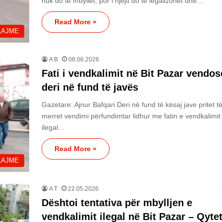
nuk do të mbyllet, por i njëjti do të legalizohet dhe…
Read More »
LAJME
A B
08.06.2026
Fati i vendkalimit në Bit Pazar vendos
deri në fund të javës
Gazetare: Ajnur Bafqari Deri në fund të kësaj jave pritet t
merret vendimi përfundimtar lidhur me fatin e vendkalimit
ilegal…
Read More »
LAJME
A T
22.05.2026
Dështoi tentativa për mbylljen e
vendkalimit ilegal në Bit Pazar – Qytet