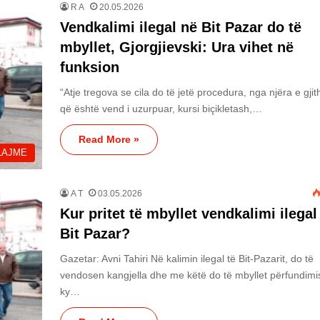
R A
20.05.2026
Vendkalimi ilegal në Bit Pazar do të
mbyllet, Gjorgjievski: Ura vihet në
funksion
“Atje tregova se cila do të jetë procedura, nga njëra e gjit
që është vend i uzurpuar, kursi biçikletash,…
Read More »
LAJME
A T
03.05.2026
Kur pritet të mbyllet vendkalimi ilegal
Bit Pazar?
Gazetar: Avni Tahiri Në kalimin ilegal të Bit-Pazarit, do të
vendosen kangjella dhe me këtë do të mbyllet përfundimi
ky…