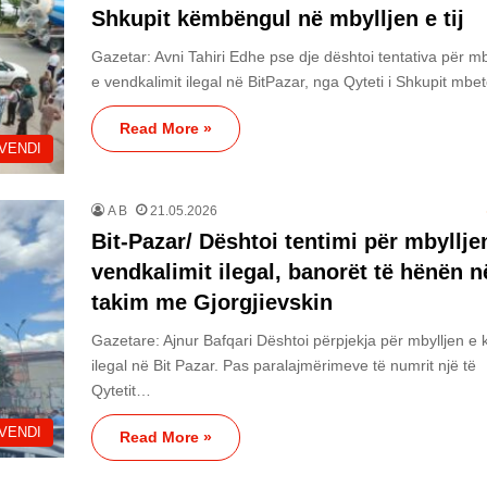
Shkupit këmbëngul në mbylljen e tij
Gazetar: Avni Tahiri Edhe pse dje dështoi tentativa për mb
e vendkalimit ilegal në BitPazar, nga Qyteti i Shkupit mb
Read More »
VENDI
A B
21.05.2026
Bit-Pazar/ Dështoi tentimi për mbyllje
vendkalimit ilegal, banorët të hënën n
takim me Gjorgjievskin
Gazetare: Ajnur Bafqari Dështoi përpjekja për mbylljen e k
ilegal në Bit Pazar. Pas paralajmërimeve të numrit një të
Qytetit…
VENDI
Read More »