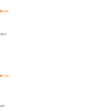
650
zhdon
709
upit