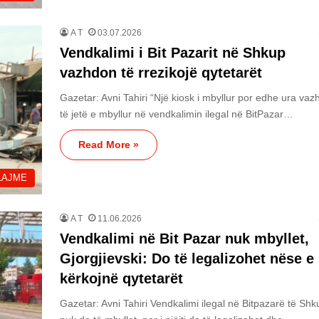
A T
03.07.2026
Vendkalimi i Bit Pazarit në Shkup
vazhdon të rrezikojë qytetarët
Gazetar: Avni Tahiri “Një kiosk i mbyllur por edhe ura va
të jetë e mbyllur në vendkalimin ilegal në BitPazar…
Read More »
LAJME
A T
11.06.2026
Vendkalimi në Bit Pazar nuk mbyllet,
Gjorgjievski: Do të legalizohet nëse e
kërkojnë qytetarët
Gazetar: Avni Tahiri Vendkalimi ilegal në Bitpazarë të Shk