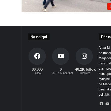
Na ndiqni
Për n
Alsat-M 
që transm
Maqedoni
transmet
pas here
80,000
0
46.2K followers
Follow
68.1 K Subscribers
Followers
koncepte
synojnë 
në Maqed
dinamike
politikë,
Fac