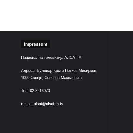
Impressum
Национална телевизија АЛСАТ М
Адреса: Булевар Крсте Петков Мисирков,
1000 Скопје, Северна Македонија
Тел: 02 3216070
e-mail:
alsat@alsat-m.tv