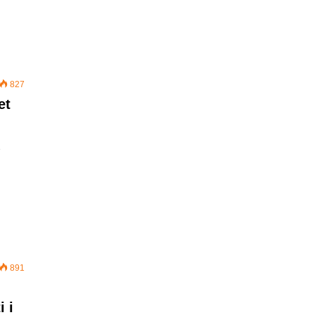
827
et
ë
891
i i