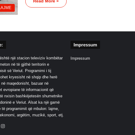
Read More »
LAJME
e:
Impressum
është një stacion televiziv kombëtar
Impressum
eton në të gjithë territorin e
së së Veriut. Programimi i tij
ohet kryesisht në shqip dhe herë
 në maqedonisht, bazuar në
t evropiane të informacionit që
të nxisin bashkëjetesën shumetnike
oninë e Veriut. Alsat ka një gamë
 të programimit që mbulon: lajme,
 ekonomi, argëtim, muzikë, sport, etj.
ebook
YouTube
Instagram