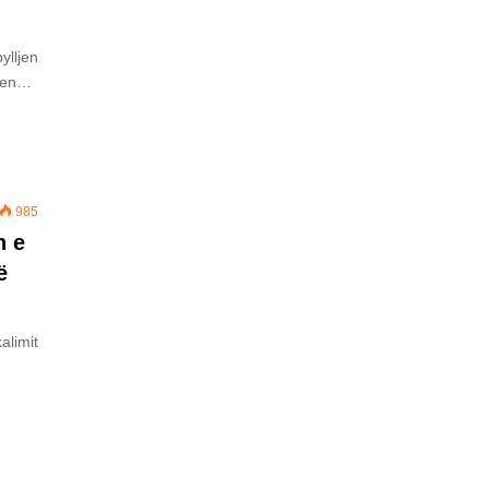
ylljen
eten…
985
n e
ë
alimit