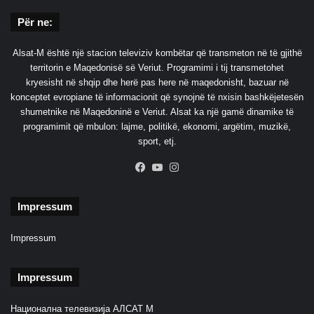
Për ne:
Alsat-M është një stacion televiziv kombëtar që transmeton në të gjithë
territorin e Maqedonisë së Veriut. Programimi i tij transmetohet
kryesisht në shqip dhe herë pas here në maqedonisht, bazuar në
konceptet evropiane të informacionit që synojnë të nxisin bashkëjetesën
shumetnike në Maqedoninë e Veriut. Alsat ka një gamë dinamike të
programimit që mbulon: lajme, politikë, ekonomi, argëtim, muzikë,
sport, etj.
Facebook
YouTube
Instagram
Impressum
Impressum
Impressum
Национална телевизија АЛСАТ М