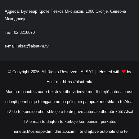
Адреса: Булевар Крсте Петков Мисирков, 1000 Скопје, Северна
Македонија
Тел: 02 3216070
e-mail:
alsat@alsat-m.tv
© Copyright 2026, All Rights Reserved ALSAT |
Hosted with
by
Host.mk
https://alsat.mk/
Marrja e paautorizuar e teksteve dhe videove me të drejtë autoriale ose
ndonjë përmbajtje të ngjashme pa pëlqimin paraprak me shkrim të Alsat
TV do të konsiderohet shkelje e të drejtave autoriale dhe për këtë Alsat
TV e ruan të drejtën të kërkojë kompensim përkatës
monetar.Mosrespektimi dhe abuzimi i të drejtave autoriale dhe të