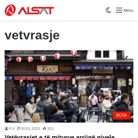
Switch skin
Menu
vetvrasje
BOTA
F.V
30.01.2025
353
Vetëvrasjet e të miturve arrijnë nivele