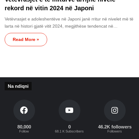
rekord në vitin 2024 në Japoni
Vetëvrasjet e adoleshentëve në Japoni janë rritur në nivelet më të
larta në histori gjatë vitit 2024, megjithëse tendencat në…
Read More »
Na ndiqni
80,000
0
46.2K followers
Follow
68.1 K Subscribers
Followers