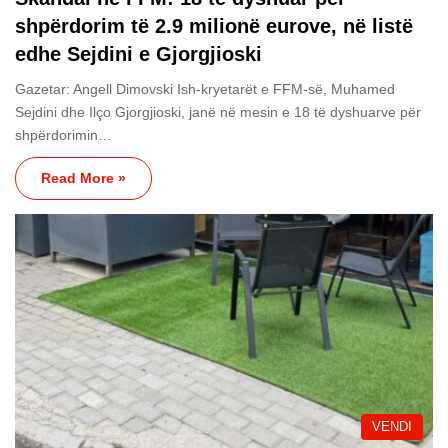
shpërdorim të 2.9 milionë eurove, në listë
edhe Sejdini e Gjorgjioski
Gazetar: Angell Dimovski Ish-kryetarët e FFM-së, Muhamed
Sejdini dhe Ilço Gjorgjioski, janë në mesin e 18 të dyshuarve për
shpërdorimin…
Read More »
VENDI