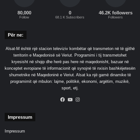
80,000
0
46.2K followers
Follow
68.1 K Subscribers
Followers
Për ne:
Alsat-M është një stacion televiziv kombëtar që transmeton në të gjithë
territorin e Maqedonisë së Veriut. Programimi i tij transmetohet
kryesisht në shqip dhe herë pas here në maqedonisht, bazuar në
konceptet evropiane të informacionit që synojnë të nxisin bashkëjetesën
shumetnike në Maqedoninë e Veriut. Alsat ka një gamë dinamike të
programimit që mbulon: lajme, politikë, ekonomi, argëtim, muzikë,
sport, etj.
Facebook
YouTube
Instagram
Impressum
Impressum