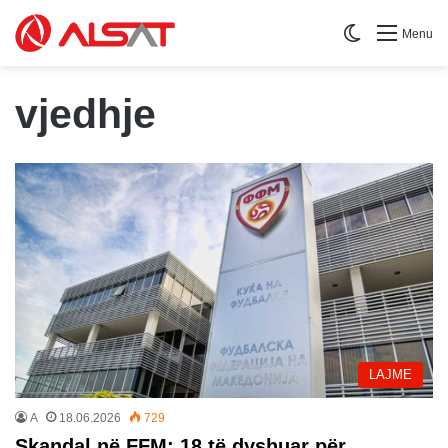
Switch skin
Menu
vjedhje
LAJME
A
18.06.2026
729
Skandal në FFM: 18 të dyshuar për