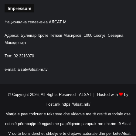
Impressum
Национална телевизија АЛСАТ М
Адреса: Булевар Крсте Петков Мисирков, 1000 Скопје, Северна
Македонија
Тел: 02 3216070
e-mail:
alsat@alsat-m.tv
© Copyright 2026, All Rights Reserved ALSAT |
Hosted with
by
Host.mk
https://alsat.mk/
Marrja e paautorizuar e teksteve dhe videove me të drejtë autoriale ose
ndonjë përmbajtje të ngjashme pa pëlqimin paraprak me shkrim të Alsat
TV do të konsiderohet shkelje e të drejtave autoriale dhe për këtë Alsat