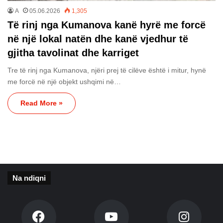
A
05.06.2026
1,305
Të rinj nga Kumanova kanë hyrë me forcë
në një lokal natën dhe kanë vjedhur të
gjitha tavolinat dhe karriget
Tre të rinj nga Kumanova, njëri prej të cilëve është i mitur, hynë
me forcë në një objekt ushqimi në…
Read More »
Na ndiqni