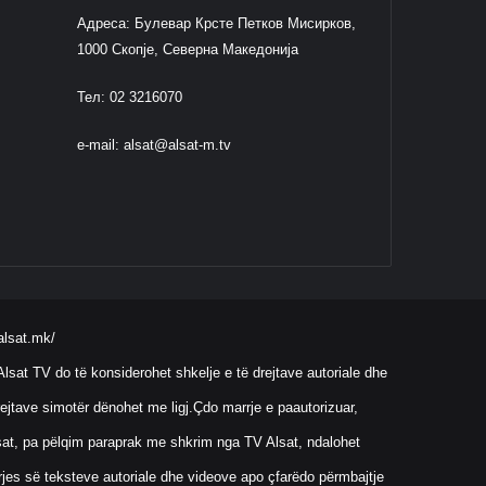
Адреса: Булевар Крсте Петков Мисирков,
1000 Скопје, Северна Македонија
Тел: 02 3216070
e-mail:
alsat@alsat-m.tv
alsat.mk/
lsat TV do të konsiderohet shkelje e të drejtave autoriale dhe
ejtave simotër dënohet me ligj.Çdo marrje e paautorizuar,
Alsat, pa pëlqim paraprak me shkrim nga TV Alsat, ndalohet
rrjes së teksteve autoriale dhe videove apo çfarëdo përmbajtje