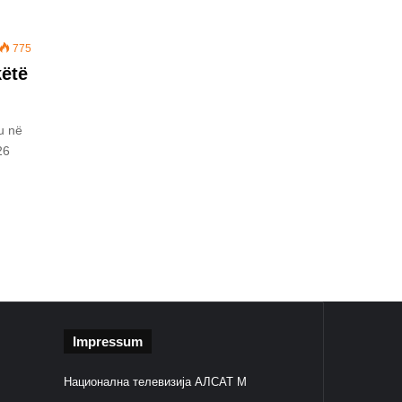
775
këtë
u në
26
Impressum
Национална телевизија АЛСАТ М