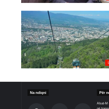
Na ndiqni
Për n
Alsat-M 
që transm