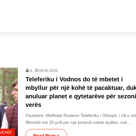
A
09.05.2026
Teleferiku i Vodnos do të mbetet i
mbyllur për një kohë të pacaktuar, du
anuluar planet e qytetarëve për sezon
verës
Gazetare: Melihate Rustemi Teleferiku i Shkupit, i cili u mb
fillimisht më 25 prill për një kontroll rutinë dyditor, nuk…
VENDI
Read More »