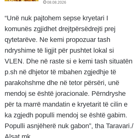
08.08.2026
“Unë nuk pajtohem sepse kryetari I
komunës zgjidhet drejtpërsëdrejti prej
qytetarëve. Ne kemi propozuar tash
ndryshime të ligjit për pushtet lokal si
VLEN. Dhe në raste si e kemi tash situatën
p.sh në dhjetor të mbahen zgjedhje të
parakohshme dhe në tetor përsëri, unë
mendoj se është joracionale. Përndryshe
për ta marrë mandatin e kryetarit të cilin e
ka zgjedh populli mendoj se është gabim.
Populli asnjëherë nuk gabon”, tha Taravari./
Alsat.mk