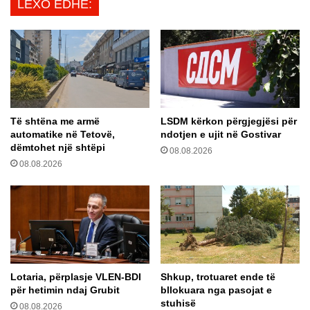
LEXO EDHE:
r
ë
s
r
o
z
n
b
a
u
,
l
a
i
l
m
Të shtëna me armë
LSDM kërkon përgjegjësi për
a
i
automatike në Tetovë,
ndotjen e ujit në Gostivar
r
n
dëmtohet një shtëpi
m
08.08.2026
e
08.08.2026
i
k
n
r
g
i
a
m
O
i
K
t
B
m
p
e
Lotaria, përplasje VLEN-BDI
Shkup, trotuaret ende të
ë
p
për hetimin ndaj Grubit
bllokuara nga pasojat e
r
ë
stuhisë
08.08.2026