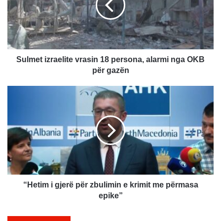
e
t
i
z
r
a
Sulmet izraelite vrasin 18 persona, alarmi nga OKB
e
për gazën
l
i
“
t
H
e
e
v
t
r
i
a
m
s
i
i
g
n
j
1
e
“Hetim i gjerë për zbulimin e krimit me përmasa
8
r
epike”
p
ë
e
p