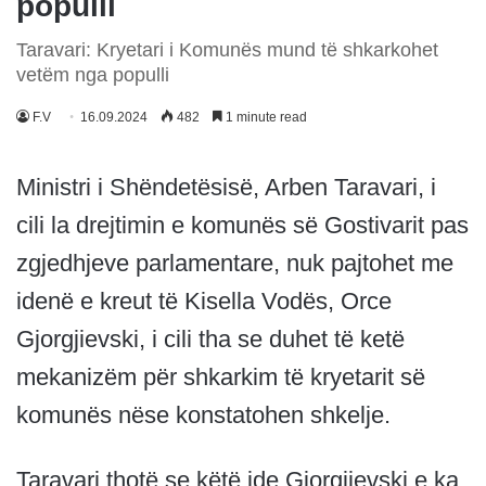
populli
Taravari: Kryetari i Komunës mund të shkarkohet
vetëm nga populli
F.V
16.09.2024
482
1 minute read
Ministri i Shëndetësisë, Arben Taravari, i
cili la drejtimin e komunës së Gostivarit pas
zgjedhjeve parlamentare, nuk pajtohet me
idenë e kreut të Kisella Vodës, Orce
Gjorgjievski, i cili tha se duhet të ketë
mekanizëm për shkarkim të kryetarit së
komunës nëse konstatohen shkelje.
Taravari thotë se këtë ide Gjorgjievski e ka