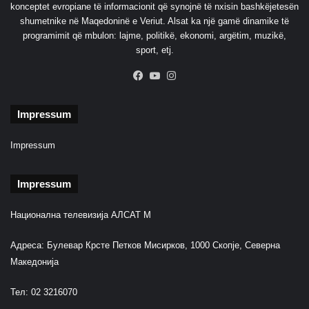
konceptet evropiane të informacionit që synojnë të nxisin bashkëjetesën
shumetnike në Maqedoninë e Veriut. Alsat ka një gamë dinamike të
programimit që mbulon: lajme, politikë, ekonomi, argëtim, muzikë,
sport, etj.
Facebook
YouTube
Instagram
Impressum
Impressum
Impressum
Национална телевизија АЛСАТ М
Адреса: Булевар Крсте Петков Мисирков, 1000 Скопје, Северна
Македонија
Тел: 02 3216070