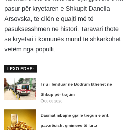
pasur për kryetaren e Shkupit Danella
Arsovska, të cilën e quajti më të
pasuksesshmen në histori. Taravari thotë
se kryetari i komunës mund të shkarkohet
vetëm nga populli.
LEXO EDHE:
I riu i lënduar në Bodrum kthehet në
Shkup për trajtim
08.08.2026
Dasmat mbajnë gjallë tregun e arit,
pavarësisht çmimeve të larta