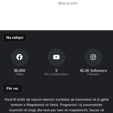
g
r
08.08.2026
a
m
z
a
ë
s
n
a
e
p
Na ndiqni
i
k
e
”
80,000
0
46.2K followers
Follow
68.1 K Subscribers
Followers
Për ne:
Alsat-M është një stacion televiziv kombëtar që transmeton në të gjithë
territorin e Maqedonisë së Veriut. Programimi i tij transmetohet
kryesisht në shqip dhe herë pas here në maqedonisht, bazuar në