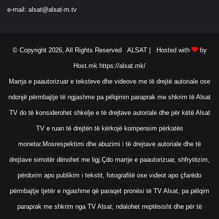
e-mail:
alsat@alsat-m.tv
© Copyright 2026, All Rights Reserved ALSAT |
Hosted with
by
Host.mk
https://alsat.mk/
Marrja e paautorizuar e teksteve dhe videove me të drejtë autoriale ose
ndonjë përmbajtje të ngjashme pa pëlqimin paraprak me shkrim të Alsat
TV do të konsiderohet shkelje e të drejtave autoriale dhe për këtë Alsat
TV e ruan të drejtën të kërkojë kompensim përkatës
monetar.Mosrespektimi dhe abuzimi i të drejtave autoriale dhe të
drejtave simotër dënohet me ligj.Çdo marrje e paautorizuar, shfrytëzim,
përdorim apo publikim i tekstit, fotografitë ose videot apo çfarëdo
përmbajtje tjetër e ngjashme që paraqet pronësi të TV Alsat, pa pëlqim
paraprak me shkrim nga TV Alsat, ndalohet rreptësisht dhe për të