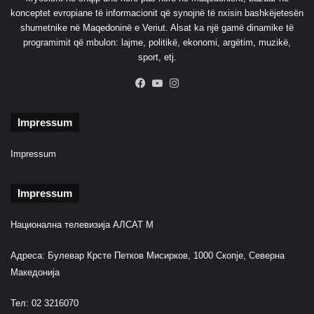
konceptet evropiane të informacionit që synojnë të nxisin bashkëjetesën
shumetnike në Maqedoninë e Veriut. Alsat ka një gamë dinamike të
programimit që mbulon: lajme, politikë, ekonomi, argëtim, muzikë,
sport, etj.
Facebook
YouTube
Instagram
Impressum
Impressum
Impressum
Национална телевизија АЛСАТ М
Адреса: Булевар Крсте Петков Мисирков, 1000 Скопје, Северна
Македонија
Тел: 02 3216070