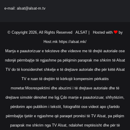
e-mail:
alsat@alsat-m.tv
© Copyright 2026, All Rights Reserved ALSAT |
Hosted with
by
Host.mk
https://alsat.mk/
Marrja e paautorizuar e teksteve dhe videove me të drejtë autoriale ose
ndonjë përmbajtje të ngjashme pa pëlqimin paraprak me shkrim të Alsat
TV do të konsiderohet shkelje e të drejtave autoriale dhe për këtë Alsat
TV e ruan të drejtën të kërkojë kompensim përkatës
monetar.Mosrespektimi dhe abuzimi i të drejtave autoriale dhe të
drejtave simotër dënohet me ligj.Çdo marrje e paautorizuar, shfrytëzim,
përdorim apo publikim i tekstit, fotografitë ose videot apo çfarëdo
përmbajtje tjetër e ngjashme që paraqet pronësi të TV Alsat, pa pëlqim
paraprak me shkrim nga TV Alsat, ndalohet rreptësisht dhe për të