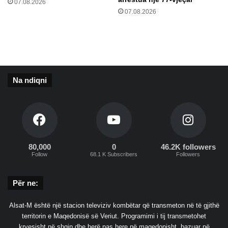
07.08.2026
07.08.2026
Na ndiqni
80,000
0
46.2K followers
Follow
68.1 K Subscribers
Followers
Për ne:
Alsat-M është një stacion televiziv kombëtar që transmeton në të gjithë
territorin e Maqedonisë së Veriut. Programimi i tij transmetohet
kryesisht në shqip dhe herë pas here në maqedonisht, bazuar në