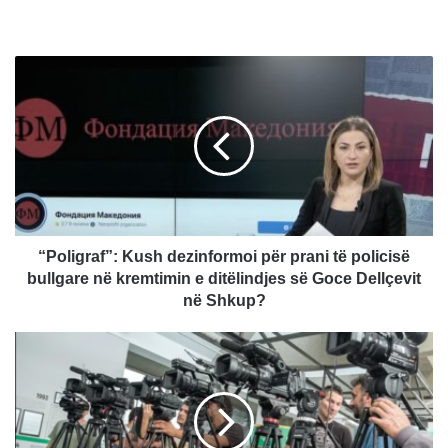
“
P
o
l
i
g
r
a
f
”
“Poligraf”: Kush dezinformoi për prani të policisë
:
bullgare në kremtimin e ditëlindjes së Goce Dellçevit
K
në Shkup?
u
s
N
h
d
d
r
e
y
z
s
i
h