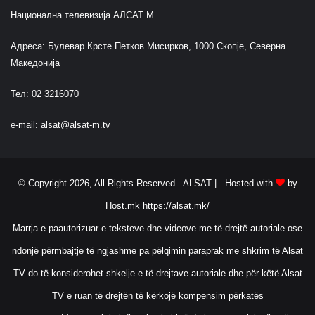
l
Национална телевизија АЛСАТ М
l
ç
Адреса: Булевар Крсте Петков Мисирков, 1000 Скопје, Северна
e
Македонија
v
i
Тел: 02 3216070
t
n
e-mail:
alsat@alsat-m.tv
ë
S
h
k
© Copyright 2026, All Rights Reserved ALSAT |
Hosted with
by
u
p
Host.mk
https://alsat.mk/
?
Marrja e paautorizuar e teksteve dhe videove me të drejtë autoriale ose
ndonjë përmbajtje të ngjashme pa pëlqimin paraprak me shkrim të Alsat
TV do të konsiderohet shkelje e të drejtave autoriale dhe për këtë Alsat
TV e ruan të drejtën të kërkojë kompensim përkatës