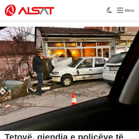
Switch skin
Menu
Tetovë, gjendja e policëve të