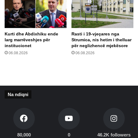
c
n
i
d
s
a
ë
j
b
g
Kurti dhe Abdixhiku ende
Rasti i 19-vjeçares nga
u
a
larg marrëveshjes për
Strumica, nis hetim i thelluar
l
z
institucionet
për neglizhencë mjekësore
l
e
06.08.2026
06.08.2026
g
t
a
a
r
r
e
ë
n
v
ë
e
k
Na ndiqni
,
r
s
e
i
m
s
t
u
i
l
m
m
80,000
0
46.2K followers