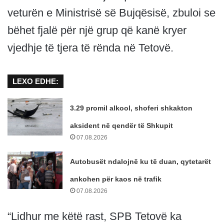
veturën e Ministrisë së Bujqësisë, zbuloi se
bëhet fjalë për një grup që kanë kryer
vjedhje të tjera të rënda në Tetovë.
LEXO EDHE:
3.29 promil alkool, shoferi shkakton
aksident në qendër të Shkupit
07.08.2026
Autobusët ndalojnë ku të duan, qytetarët
ankohen për kaos në trafik
07.08.2026
“Lidhur me këtë rast, SPB Tetovë ka