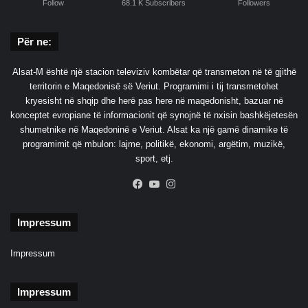
i
Follow
68.1 K Subscribers
Followers
n
n
d
e
a
Për ne:
d
j
i
p
Alsat-M është një stacion televiziv kombëtar që transmeton në të gjithë
t
e
territorin e Maqedonisë së Veriut. Programimi i tij transmetohet
ë
r
kryesisht në shqip dhe herë pas here në maqedonisht, bazuar në
l
s
konceptet evropiane të informacionit që synojnë të nxisin bashkëjetesën
i
o
shumetnike në Maqedoninë e Veriut. Alsat ka një gamë dinamike të
n
n
programimit që mbulon: lajme, politikë, ekonomi, argëtim, muzikë,
d
i
sport, etj.
j
t
e
z
Facebook
YouTube
Instagram
s
y
s
r
ë
t
Impressum
G
a
o
r
Impressum
c
e
D
Impressum
e