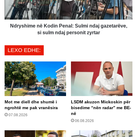
n
i
f
m
o
e
r
n
Ndryshime në Kodin Penal: Sulmi ndaj gazetarëve,
m
ë
si sulm ndaj personit zyrtar
o
K
i
o
LEXO EDHE:
p
d
ë
i
r
n
p
P
r
e
a
n
n
a
i
l
t
Mot me diell dhe shumë i
LSDM akuzon Mickoskin për
:
ngrohtë me pak vranësira
bisedime “nën radar” me BE-
ë
S
në
p
07.08.2026
u
o
06.08.2026
l
l
m
i
i