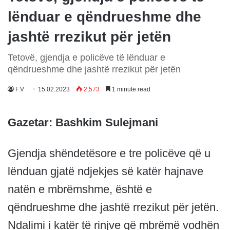
lënduar e qëndrueshme dhe
jashtë rrezikut për jetën
Tetovë, gjendja e policëve të lënduar e
qëndrueshme dhe jashtë rrezikut për jetën
F.V
15.02.2023
2,573
1 minute read
Gazetar: Bashkim Sulejmani
Gjendja shëndetësore e tre policëve që u
lënduan gjatë ndjekjes së katër hajnave
natën e mbrëmshme, është e
qëndrueshme dhe jashtë rrezikut për jetën.
Ndalimi i katër të rinjve që mbrëmë vodhën