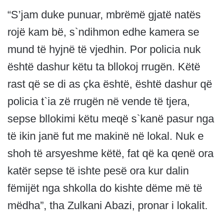
“S’jam duke punuar, mbrëmë gjatë natës
rojë kam bë, s`ndihmon edhe kamera se
mund të hyjnë të vjedhin. Por policia nuk
është dashur këtu ta bllokoj rrugën. Këtë
rast që se di as çka është, është dashur që
policia t`ia zë rrugën në vende të tjera,
sepse bllokimi këtu meqë s`kanë pasur nga
të ikin janë fut me makinë në lokal. Nuk e
shoh të arsyeshme këtë, fat që ka qenë ora
katër sepse të ishte pesë ora kur dalin
fëmijët nga shkolla do kishte dëme më të
mëdha”, tha Zulkani Abazi, pronar i lokalit.