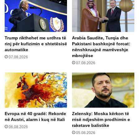
n
a
n
s
ë
t
“
r
g
e
Trump rikthehet me urdhra të
Arabia Saudite, Turqia dhe
j
h
rinj për kufizimin e shtetësisë
Pakistani bashkojnë forcat:
a
ë
automatike
nënshkruajnë marrëveshje
h
t
mbrojtëse
07.08.2026
”
k
07.08.2026
p
ë
ë
r
r
k
t
o
i
j
t
n
u
ë
l
s
Evropa në 40 gradë: Rekorde
Zelensky: Moska kërkon të
l
t
në Austri, alarm i kuq në Itali
rrisë ndjeshëm prodhimin e
i
r
raketave balistike
06.08.2026
n
e
05.08.2026
k
h