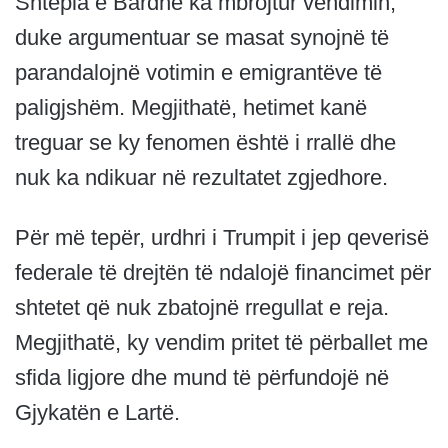
Shtëpia e Bardhë ka mbrojtur vendimin,
duke argumentuar se masat synojnë të
parandalojnë votimin e emigrantëve të
paligjshëm. Megjithatë, hetimet kanë
treguar se ky fenomen është i rrallë dhe
nuk ka ndikuar në rezultatet zgjedhore.
Për më tepër, urdhri i Trumpit i jep qeverisë
federale të drejtën të ndalojë financimet për
shtetet që nuk zbatojnë rregullat e reja.
Megjithatë, ky vendim pritet të përballet me
sfida ligjore dhe mund të përfundojë në
Gjykatën e Lartë.