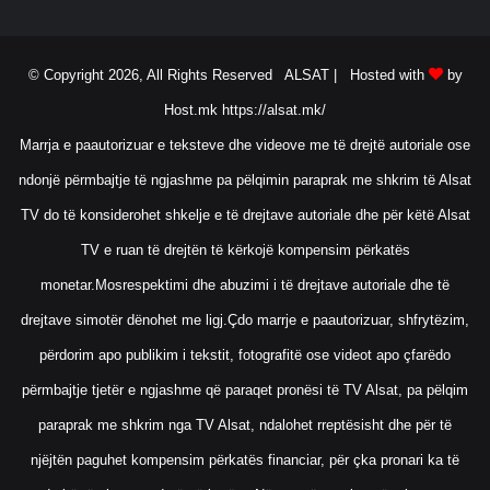
© Copyright 2026, All Rights Reserved ALSAT |
Hosted with
by
Host.mk
https://alsat.mk/
Marrja e paautorizuar e teksteve dhe videove me të drejtë autoriale ose
ndonjë përmbajtje të ngjashme pa pëlqimin paraprak me shkrim të Alsat
TV do të konsiderohet shkelje e të drejtave autoriale dhe për këtë Alsat
TV e ruan të drejtën të kërkojë kompensim përkatës
monetar.Mosrespektimi dhe abuzimi i të drejtave autoriale dhe të
drejtave simotër dënohet me ligj.Çdo marrje e paautorizuar, shfrytëzim,
përdorim apo publikim i tekstit, fotografitë ose videot apo çfarëdo
përmbajtje tjetër e ngjashme që paraqet pronësi të TV Alsat, pa pëlqim
paraprak me shkrim nga TV Alsat, ndalohet rreptësisht dhe për të
njëjtën paguhet kompensim përkatës financiar, për çka pronari ka të