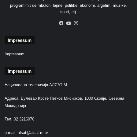
programimit që mbulon: lajme, politikë, ekonomi, argëtim, muzikë,
sport, etj.
Facebook
YouTube
Instagram
Impressum
Impressum
Impressum
Национална телевизија АЛСАТ М
Адреса: Булевар Крсте Петков Мисирков, 1000 Скопје, Северна
Македонија
Тел: 02 3216070
e-mail:
alsat@alsat-m.tv