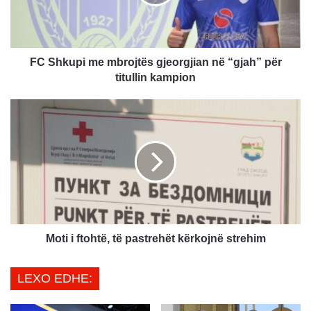
u
p
i
m
e
FC Shkupi me mbrojtës gjeorgjian në “gjah” për
m
titullin kampion
b
r
M
o
o
j
t
t
i
ë
i
s
f
g
t
j
o
e
h
o
t
Moti i ftohtë, të pastrehët kërkojnë strehim
r
ë
g
,
LEXO EDHE:
j
t
i
ë
a
p