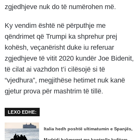
zgjedhjeve nuk do të numërohen më.
Ky vendim është në përputhje me
qëndrimet që Trumpi ka shprehur prej
kohësh, veçanërisht duke iu referuar
zgjedhjeve të vitit 2020 kundër Joe Bidenit,
të cilat ai vazhdon t’i cilësojë si të
“vjedhura”, megjithëse hetimet nuk kanë
gjetur prova për mashtrim të tillë.
LEXO EDHE:
Italia hedh poshtë ultimatumin e Spanjës,
Madridi hakmerret me kontrolle kufitare