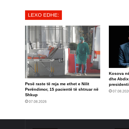
LEXO EDHE:
Kosova në 
dhe Abdix
Pesë raste të reja me ethet e Nilit
president
Perëndimor, 15 pacientë të shtruar në
07.08.202
Shkup
07.08.2026