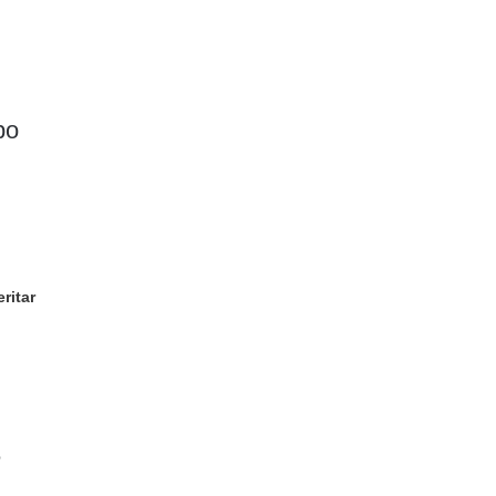
po
ritar
ë