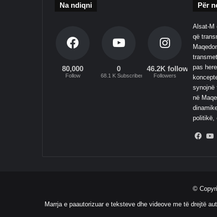
Na ndiqni
Për n
Alsat-M 
që transm
Maqedoni
transmet
pas here
80,000
0
46.2K followers
Follow
68.1 K Subscribers
Followers
koncepte
synojnë 
në Maqed
dinamike
politikë,
Fac
© Copyr
Marrja e paautorizuar e teksteve dhe videove me të drejtë aut