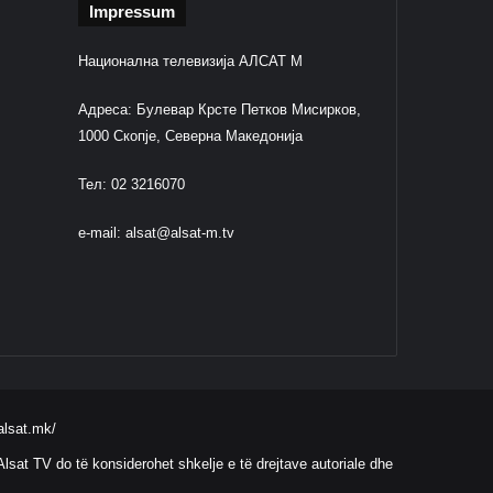
Impressum
Национална телевизија АЛСАТ М
Адреса: Булевар Крсте Петков Мисирков,
1000 Скопје, Северна Македонија
Тел: 02 3216070
e-mail:
alsat@alsat-m.tv
alsat.mk/
lsat TV do të konsiderohet shkelje e të drejtave autoriale dhe