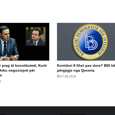
prag të konstituimit, Kurti
Korridori 8 lihet pas dore? BDI k
hiku negociojnë për
përgjigje nga Qeveria
in
07.08.2026
6