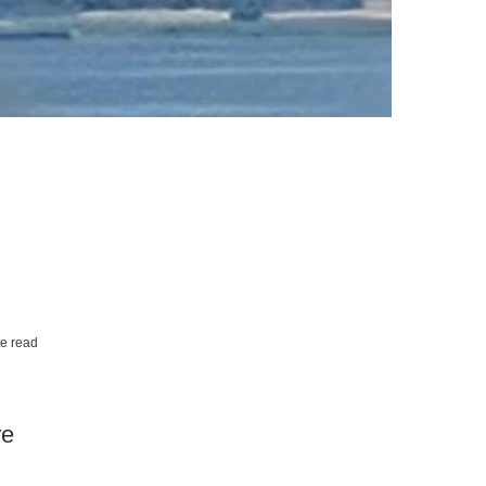
e read
re