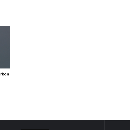
ërkon