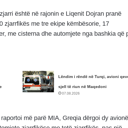
zjarri është në rajonin e Liqenit Dojran pranë
0 zjarrfikës me tre ekipe këmbësorie, 17
ter, me cisterna dhe automjete nga bashkia që 
Lëndim i rëndë në Turqi, avioni qeve
e
sjell të riun në Maqedoni
07.08.2026
iç raportoi më parë MIA, Greqia dërgoi dy avion
mjete zjarrfikëse me tetë zjarrfikës, pas një