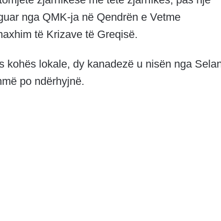
rguar nga QMK-ja në Qendrën e Vetme
axhim të Krizave të Greqisë.
s kohës lokale, dy kanadezë u nisën nga Sela
shmë po ndërhyjnë.