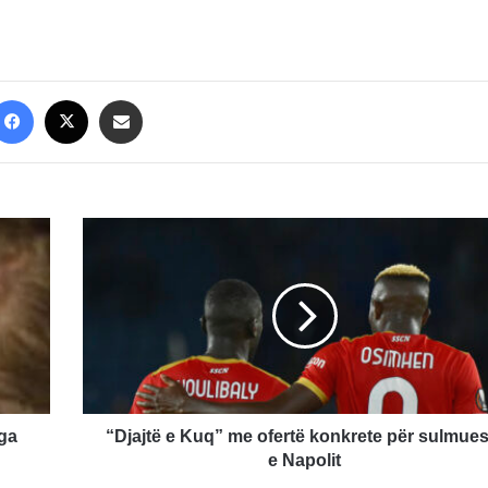
Facebook
X
Share via Email
“Djajtë
e
Kuq”
me
ofertë
konkrete
për
sulmuesin
e
Napolit
nga
“Djajtë e Kuq” me ofertë konkrete për sulmues
e Napolit