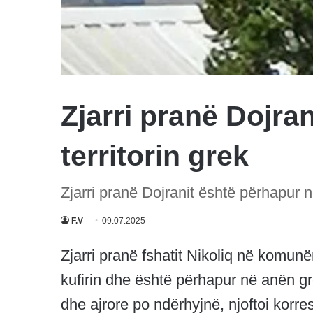
Zjarri pranë Dojra
territorin grek
Zjarri pranë Dojranit është përhapur në
F.V
09.07.2025
Zjarri pranë fshatit Nikoliq në komunën
kufirin dhe është përhapur në anën gr
dhe ajrore po ndërhyjnë, njoftoi korre