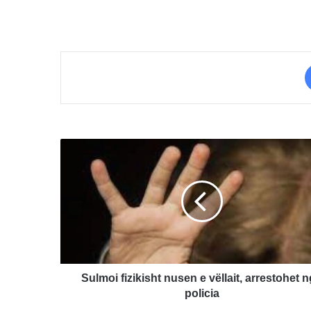
Sulmoi
fizikisht
nusen
e
vëllait,
arrestohet
nga
policia
Sulmoi fizikisht nusen e vëllait, arrestohet 
policia