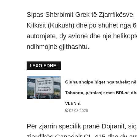
Sipas Shërbimit Grek të Zjarrfikësve, 
Kilkisit (Kukush) dhe po shuhet nga 6
automjete, dy avionë dhe një helikop
ndihmojnë gjithashtu.
LEXO EDHE:
Gjuha shqipe hiqet nga tabelat në
Tabanoc, përplasje mes BDI-së dh
VLEN-it
07.08.2026
Për zjarrin specifik pranë Dojranit, s
zjarrfikës Canadair CL-415 dhe dy auto