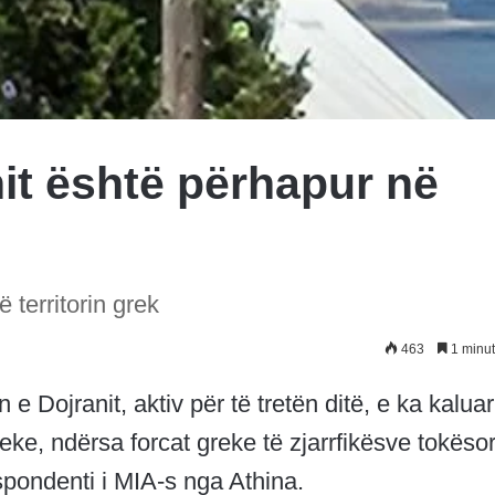
nit është përhapur në
 territorin grek
463
1 minut
 e Dojranit, aktiv për të tretën ditë, e ka kaluar
eke, ndërsa forcat greke të zjarrfikësve tokëso
spondenti i MIA-s nga Athina.