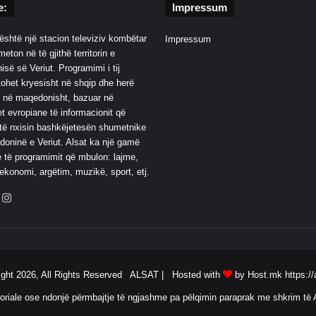
e:
Impressum
është një stacion televiziv kombëtar
Impressum
eton në të gjithë territorin e
së së Veriut. Programimi i tij
ohet kryesisht në shqip dhe herë
 në maqedonisht, bazuar në
t evropiane të informacionit që
të nxisin bashkëjetesën shumetnike
oninë e Veriut. Alsat ka një gamë
 të programimit që mbulon: lajme,
 ekonomi, argëtim, muzikë, sport, etj.
ebook
YouTube
Instagram
ight 2026, All Rights Reserved ALSAT |
Hosted with
by Host.mk
https://
oriale ose ndonjë përmbajtje të ngjashme pa pëlqimin paraprak me shkrim të A