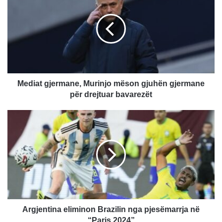
d
i
a
t
g
j
e
r
Mediat gjermane, Murinjo mëson gjuhën gjermane
m
për drejtuar bavarezët
a
n
A
e
r
,
g
M
j
u
e
r
n
i
t
n
i
j
n
o
a
Argjentina eliminon Brazilin nga pjesëmarrja në
m
e
“Paris 2024”