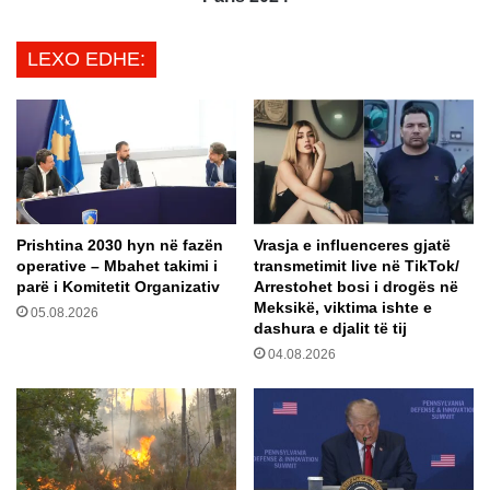
ë
l
s
i
LEXO EDHE:
o
m
n
i
g
n
j
o
u
n
h
B
ë
r
n
a
Prishtina 2030 hyn në fazën
Vrasja e influenceres gjatë
g
z
operative – Mbahet takimi i
transmetimit live në TikTok/
j
i
parë i Komitetit Organizativ
Arrestohet bosi i drogës në
e
l
Meksikë, viktima ishte e
05.08.2026
r
i
dashura e djalit të tij
m
n
04.08.2026
a
n
n
g
e
a
p
p
ë
j
r
e