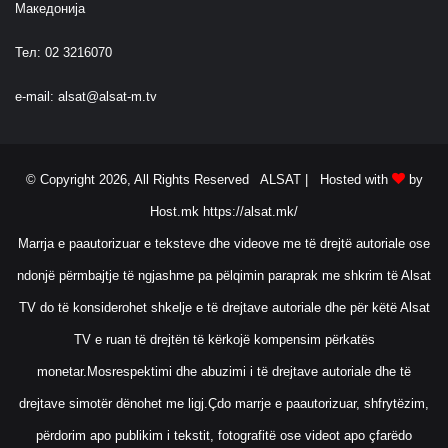
Македонија
Тел: 02 3216070
e-mail:
alsat@alsat-m.tv
© Copyright 2026, All Rights Reserved ALSAT |
Hosted with
by
Host.mk
https://alsat.mk/
Marrja e paautorizuar e teksteve dhe videove me të drejtë autoriale ose
ndonjë përmbajtje të ngjashme pa pëlqimin paraprak me shkrim të Alsat
TV do të konsiderohet shkelje e të drejtave autoriale dhe për këtë Alsat
TV e ruan të drejtën të kërkojë kompensim përkatës
monetar.Mosrespektimi dhe abuzimi i të drejtave autoriale dhe të
drejtave simotër dënohet me ligj.Çdo marrje e paautorizuar, shfrytëzim,
përdorim apo publikim i tekstit, fotografitë ose videot apo çfarëdo