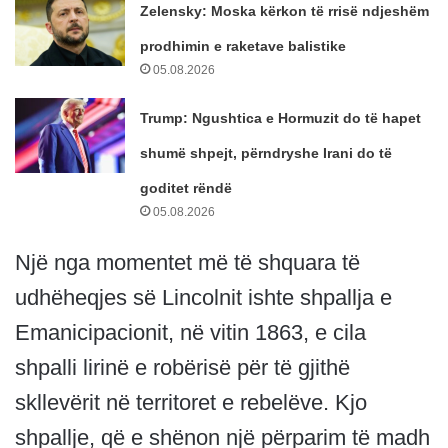
Zelensky: Moska kërkon të rrisë ndjeshëm
prodhimin e raketave balistike
05.08.2026
Trump: Ngushtica e Hormuzit do të hapet
shumë shpejt, përndryshe Irani do të
goditet rëndë
05.08.2026
Një nga momentet më të shquara të
udhëheqjes së Lincolnit ishte shpallja e
Emanicipacionit, në vitin 1863, e cila
shpalli lirinë e robërisë për të gjithë
skllevërit në territoret e rebelëve. Kjo
shpallje, që e shënon një përparim të madh