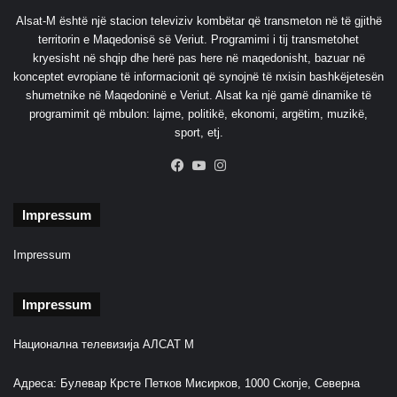
Alsat-M është një stacion televiziv kombëtar që transmeton në të gjithë
territorin e Maqedonisë së Veriut. Programimi i tij transmetohet
kryesisht në shqip dhe herë pas here në maqedonisht, bazuar në
konceptet evropiane të informacionit që synojnë të nxisin bashkëjetesën
shumetnike në Maqedoninë e Veriut. Alsat ka një gamë dinamike të
programimit që mbulon: lajme, politikë, ekonomi, argëtim, muzikë,
sport, etj.
Facebook
YouTube
Instagram
Impressum
Impressum
Impressum
Национална телевизија АЛСАТ М
Адреса: Булевар Крсте Петков Мисирков, 1000 Скопје, Северна