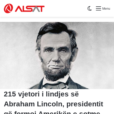
Switch skin
Menu
215 vjetori i lindjes së
Abraham Lincoln, presidentit
që formoi Amerikën e sotme