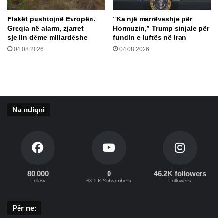
d
s
r
ë
Flakët pushtojnë Evropën:
“Ka një marrëveshje për
e
m
Greqia në alarm, zjarret
Hormuzin,” Trump sinjale për
j
a
sjellin dëme miliardëshe
fundin e luftës në Iran
t
r
04.08.2026
04.08.2026
u
r
a
j
r
a
b
n
a
ë
v
“
Na ndiqni
a
P
r
a
e
r
z
i
ë
s
t
2
80,000
0
46.2K followers
0
Follow
68.1 K Subscribers
Followers
2
4
Për ne:
”