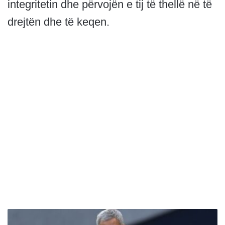
integritetin dhe përvojën e tij të thellë në të
drejtën dhe të keqen.
M
e