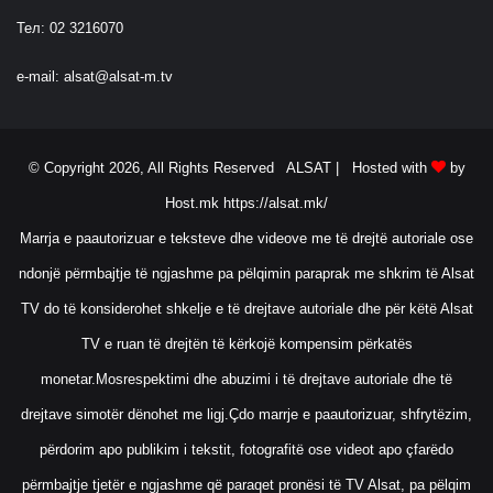
Тел: 02 3216070
e-mail:
alsat@alsat-m.tv
© Copyright 2026, All Rights Reserved ALSAT |
Hosted with
by
Host.mk
https://alsat.mk/
Marrja e paautorizuar e teksteve dhe videove me të drejtë autoriale ose
ndonjë përmbajtje të ngjashme pa pëlqimin paraprak me shkrim të Alsat
TV do të konsiderohet shkelje e të drejtave autoriale dhe për këtë Alsat
TV e ruan të drejtën të kërkojë kompensim përkatës
monetar.Mosrespektimi dhe abuzimi i të drejtave autoriale dhe të
drejtave simotër dënohet me ligj.Çdo marrje e paautorizuar, shfrytëzim,
përdorim apo publikim i tekstit, fotografitë ose videot apo çfarëdo
përmbajtje tjetër e ngjashme që paraqet pronësi të TV Alsat, pa pëlqim