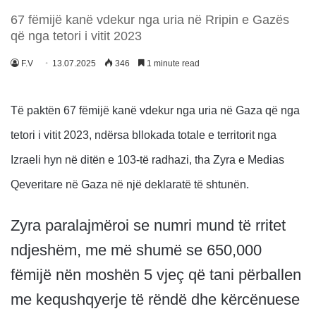
67 fëmijë kanë vdekur nga uria në Rripin e Gazës
që nga tetori i vitit 2023
F.V
13.07.2025
346
1 minute read
Të paktën 67 fëmijë kanë vdekur nga uria në Gaza që nga
tetori i vitit 2023, ndërsa bllokada totale e territorit nga
Izraeli hyn në ditën e 103-të radhazi, tha Zyra e Medias
Qeveritare në Gaza në një deklaratë të shtunën.
Zyra paralajmëroi se numri mund të rritet
ndjeshëm, me më shumë se 650,000
fëmijë nën moshën 5 vjeç që tani përballen
me kequshqyerje të rëndë dhe kërcënuese