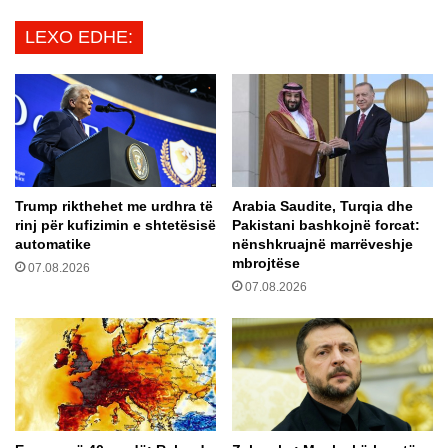
t
a
LEXO EDHE:
ë
R
t
i
ë
n
r
a
e
s
b
i
o
,
t
g
Trump rikthehet me urdhra të
Arabia Saudite, Turqia dhe
ë
r
rinj për kufizimin e shtetësisë
Pakistani bashkojnë forcat:
r
u
automatike
nënshkruajnë marrëveshje
o
a
mbrojtëse
07.08.2026
r
j
07.08.2026
e
a
n
p
ë
ë
9
s
M
o
a
n
j
a
r