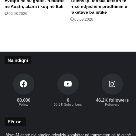
Evropa në 40 gradë: Rekorde
Zelensky: Moska kërkon të
r
në Austri, alarm i kuq në Itali
rrisë ndjeshëm prodhimin e
e
raketave balistike
06.08.2026
s
05.08.2026
t
k
a
r
d
i
Na ndiqni
a
k
n
ë
a
v
i
80,000
0
46.2K followers
Follow
68.1 K Subscribers
Followers
o
n
Për ne:
Alsat-M është një stacion televiziv kombëtar që transmeton në të gjithë