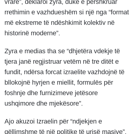
vrarë”, deklaroi zyra, duke e përshkruar
rrethimin e vazhdueshëm si një nga “format
më ekstreme të ndëshkimit kolektiv në
historinë moderne”.
Zyra e medias tha se “dhjetëra vdekje të
tjera janë regjistruar vetëm në tre ditët e
fundit, ndërsa forcat izraelite vazhdojnë të
bllokojnë hyrjen e miellit, formulës për
foshnje dhe furnizimeve jetësore
ushqimore dhe mjekësore”.
Ajo akuzoi Izraelin për “ndjekjen e
qëllimshme të një politike të urisë masive”.