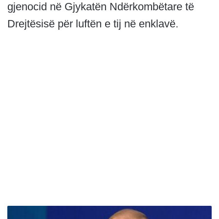
gjenocid në Gjykatën Ndërkombëtare të
Drejtësisë për luftën e tij në enklavë.
B