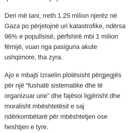
Deri më tani, rreth 1.25 milion njerëz në
Gaza po përjetojnë uri katastrofike, ndërsa
96% e popullsisë, përfshirë mbi 1 milion
fëmijë, vuan nga pasiguria akute
ushqimore, tha zyra.
Ajo e mbajti Izraelin plotësisht përgjegjës
për një “fushatë sistematike dhe të
organizuar urie” dhe fajësoi ligjërisht dhe
moralisht mbështetësit e saj
ndërkombëtarë për mbështetjen ose
heshtjen e tyre.