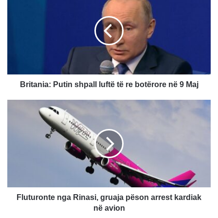
r
i
t
a
n
i
a
:
P
Britania: Putin shpall luftë të re botërore në 9 Maj
u
t
F
i
l
n
u
s
t
h
u
p
r
a
o
l
n
l
t
l
e
Fluturonte nga Rinasi, gruaja pëson arrest kardiak
u
n
në avion
f
g