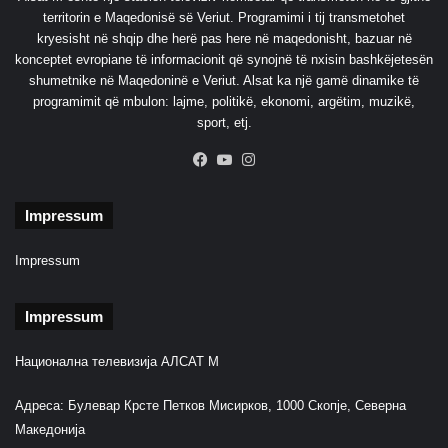
territorin e Maqedonisë së Veriut. Programimi i tij transmetohet
kryesisht në shqip dhe herë pas here në maqedonisht, bazuar në
konceptet evropiane të informacionit që synojnë të nxisin bashkëjetesën
shumetnike në Maqedoninë e Veriut. Alsat ka një gamë dinamike të
programimit që mbulon: lajme, politikë, ekonomi, argëtim, muzikë,
sport, etj.
Facebook
YouTube
Instagram
Impressum
Impressum
Impressum
Национална телевизија АЛСАТ М
Адреса: Булевар Крсте Петков Мисирков, 1000 Скопје, Северна
Македонија