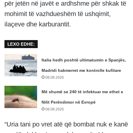
për jetën në javët e ardhshme për shkak të
mohimit të vazhdueshëm të ushqimit,
ilaçeve dhe karburantit.
LEXO EDHE:
Italia hedh poshtë ultimatumin e Spanjës,
Madridi hakmerret me kontrolle kufitare
08.08.2026
Më shumë se 240 të infektuar me ethet e
Nilit Perëndimor në Evropë
08.08.2026
“Uria tani po vret atë që bombat nuk e kanë