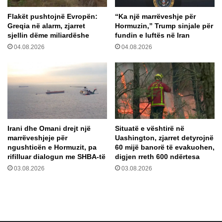
-
ë
Flakët pushtojnë Evropën:
“Ka një marrëveshje për
s
i
Greqia në alarm, zjarret
Hormuzin,” Trump sinjale për
h
p
sjellin dëme miliardëshe
fundin e luftës në Iran
e
a
04.08.2026
04.08.2026
f
g
i
u
k
a
a
r
b
n
i
g
n
a
e
T
Irani dhe Omani drejt një
Situatë e vështirë në
t
u
marrëveshjeje për
Uashington, zjarret detyrojnë
i
r
ngushticën e Hormuzit, pa
60 mijë banorë të evakuohen,
t
q
rifilluar dialogun me SHBA-të
digjen rreth 600 ndërtesa
t
i
03.08.2026
03.08.2026
ë
a
S
n
a
ë
s
S
h
e