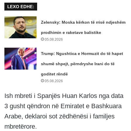
LEXO EDHE:
Zelensky: Moska kërkon të rrisë ndjeshëm
prodhimin e raketave balistike
05.08.2026
Trump: Ngushtica e Hormuzit do të hapet
shumë shpejt, përndryshe Irani do të
goditet rëndë
05.08.2026
Ish mbreti i Spanjës Huan Karlos nga data
3 gusht qëndron në Emiratet e Bashkuara
Arabe, deklaroi sot zëdhënësi i familjes
mbretërore.