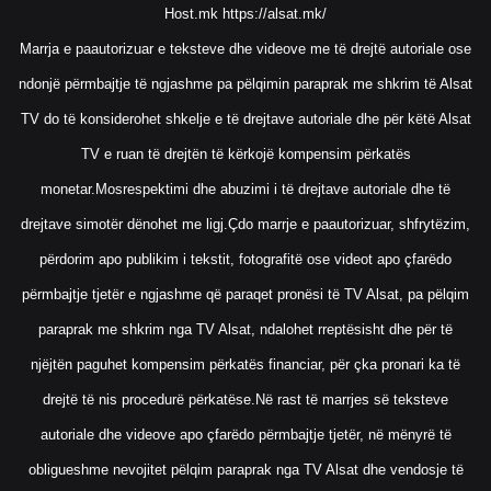
Host.mk
https://alsat.mk/
Marrja e paautorizuar e teksteve dhe videove me të drejtë autoriale ose
ndonjë përmbajtje të ngjashme pa pëlqimin paraprak me shkrim të Alsat
TV do të konsiderohet shkelje e të drejtave autoriale dhe për këtë Alsat
TV e ruan të drejtën të kërkojë kompensim përkatës
monetar.Mosrespektimi dhe abuzimi i të drejtave autoriale dhe të
drejtave simotër dënohet me ligj.Çdo marrje e paautorizuar, shfrytëzim,
përdorim apo publikim i tekstit, fotografitë ose videot apo çfarëdo
përmbajtje tjetër e ngjashme që paraqet pronësi të TV Alsat, pa pëlqim
paraprak me shkrim nga TV Alsat, ndalohet rreptësisht dhe për të
njëjtën paguhet kompensim përkatës financiar, për çka pronari ka të
drejtë të nis procedurë përkatëse.Në rast të marrjes së teksteve
autoriale dhe videove apo çfarëdo përmbajtje tjetër, në mënyrë të
obligueshme nevojitet pëlqim paraprak nga TV Alsat dhe vendosje të