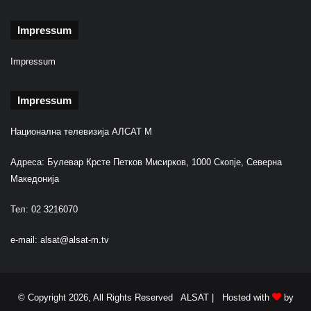
Impressum
Impressum
Impressum
Национална телевизија АЛСАТ М
Адреса: Булевар Крсте Петков Мисирков, 1000 Скопје, Северна
Македонија
Тел: 02 3216070
e-mail:
alsat@alsat-m.tv
© Copyright 2026, All Rights Reserved ALSAT |
Hosted with
by