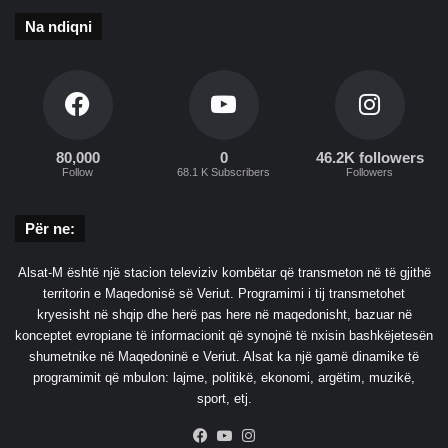
o
r
Na ndiqni
M
i
i
a
j
A
a
l
k
o
80,000
0
46.2K followers
Follow
68.1 K Subscribers
Followers
v
i
t
Për ne:
Alsat-M është një stacion televiziv kombëtar që transmeton në të gjithë
territorin e Maqedonisë së Veriut. Programimi i tij transmetohet
kryesisht në shqip dhe herë pas here në maqedonisht, bazuar në
konceptet evropiane të informacionit që synojnë të nxisin bashkëjetesën
shumetnike në Maqedoninë e Veriut. Alsat ka një gamë dinamike të
programimit që mbulon: lajme, politikë, ekonomi, argëtim, muzikë,
sport, etj.
Facebook
YouTube
Instagram