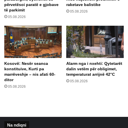
n
përvetësoi paratë e gjobave
raketave balistike
ë
t
të parkimit
05.08.2026
K
i
05.08.2026
u
T
m
r
a
u
n
m
o
p
v
n
ë
g
a
Kosovë: Nesër seanca
Alarm nga i nxehti: Qytetarët
z
konstituive, Kurti pa
dalin vetëm për obligimet,
y
marrëveshje – nis afati 60-
temperaturat arrijnë 42°C
r
ditor
05.08.2026
a
05.08.2026
p
a
r
a
p
ë
Na ndiqni
r