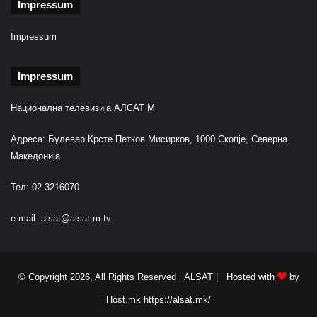
Impressum
Impressum
Impressum
Национална телевизија АЛСАТ М
Адреса: Булевар Крсте Петков Мисирков, 1000 Скопје, Северна
Македонија
Тел: 02 3216070
e-mail:
alsat@alsat-m.tv
© Copyright 2026, All Rights Reserved ALSAT |
Hosted with
by
Host.mk
https://alsat.mk/