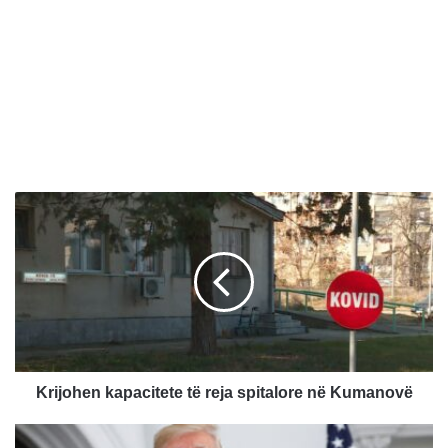
K
r
i
j
o
h
e
n
k
a
Krijohen kapacitete të reja spitalore në Kumanovë
p
a
A