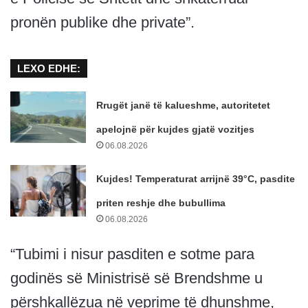
pronën publike dhe private”.
LEXO EDHE:
Rrugët janë të kalueshme, autoritetet
apelojnë për kujdes gjatë vozitjes
06.08.2026
Kujdes! Temperaturat arrijnë 39°C, pasdite
priten reshje dhe bubullima
06.08.2026
“Tubimi i nisur pasditen e sotme para
godinës së Ministrisë së Brendshme u
përshkallëzua në veprime të dhunshme,