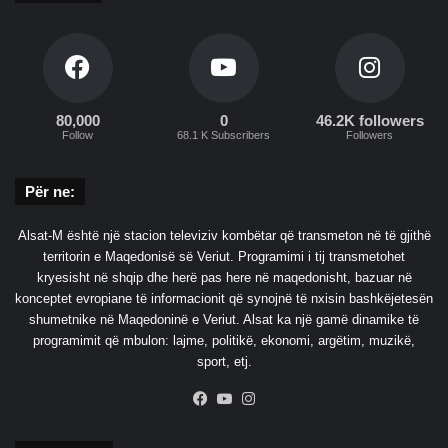
f
u
n
d
i
80,000
0
46.2K followers
m
Follow
68.1 K Subscribers
Followers
i
t
t
Për ne:
ë
m
Alsat-M është një stacion televiziv kombëtar që transmeton në të gjithë
a
territorin e Maqedonisë së Veriut. Programimi i tij transmetohet
n
kryesisht në shqip dhe herë pas here në maqedonisht, bazuar në
d
konceptet evropiane të informacionit që synojnë të nxisin bashkëjetesën
a
shumetnike në Maqedoninë e Veriut. Alsat ka një gamë dinamike të
t
programimit që mbulon: lajme, politikë, ekonomi, argëtim, muzikë,
i
sport, etj.
t
?
Facebook
YouTube
Instagram