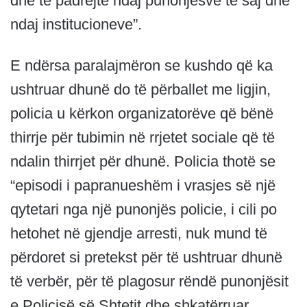
dhe të padrejtë ndaj punonjësve të saj dhe
ndaj institucioneve”.
E ndërsa paralajmëron se kushdo që ka
ushtruar dhunë do të përballet me ligjin,
policia u kërkon organizatorëve që bënë
thirrje për tubimin në rrjetet sociale që të
ndalin thirrjet për dhunë. Policia thotë se
“episodi i papranueshëm i vrasjes së një
qytetari nga një punonjës policie, i cili po
hetohet në gjendje arresti, nuk mund të
përdoret si pretekst për të ushtruar dhunë
të verbër, për të plagosur rëndë punonjësit
e Policisë së Shtetit dhe shkatërruar