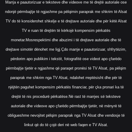
Marrja e paautorizuar e teksteve dhe videove me të drejtë autoriale ose
ndonjë përmbajtje të ngjashme pa pëlqimin paraprak me shkrim të Alsat
TV do të konsiderohet shkelje e të drejtave autoriale dhe për këtë Alsat
TV e ruan të drejtën të kërkojë kompensim përkatës
monetar.Mosrespektimi dhe abuzimi i të drejtave autoriale dhe të
drejtave simotër dënohet me ligj.Çdo marrje e paautorizuar, shfrytëzim,
përdorim apo publikim i tekstit, fotografitë ose videot apo çfarëdo
përmbajtje tjetër e ngjashme që paraqet pronësi të TV Alsat, pa pëlqim
paraprak me shkrim nga TV Alsat, ndalohet rreptësisht dhe për të
njëjtën paguhet kompensim përkatës financiar, për çka pronari ka të
drejtë të nis procedurë përkatëse.Në rast të marrjes së teksteve
autoriale dhe videove apo çfarëdo përmbajtje tjetër, në mënyrë të
obligueshme nevojitet pëlqim paraprak nga TV Alsat dhe vendosje të
linkut që do të çojë deri në web faqen e TV Alsat.