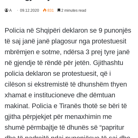
A
09.12.2020
831
2 minutes read
Policia në Shqipëri deklaron se 9 punonjës
të saj janë janë plagosur nga protestuesit
mbrëmjen e sotme, ndërsa 3 prej tyre janë
në gjendje të rëndë për jetën. Gjithashtu
policia deklaron se protestuesit, që i
cilëson si ekstremistë të dhunshëm thyen
xhamat e institucioneve dhe dëmtuan
makinat. Policia e Tiranës thotë se bëri të
gjitha përpjekjet për menaxhimin me
shumë përmbajtje të dhunës së “papritur