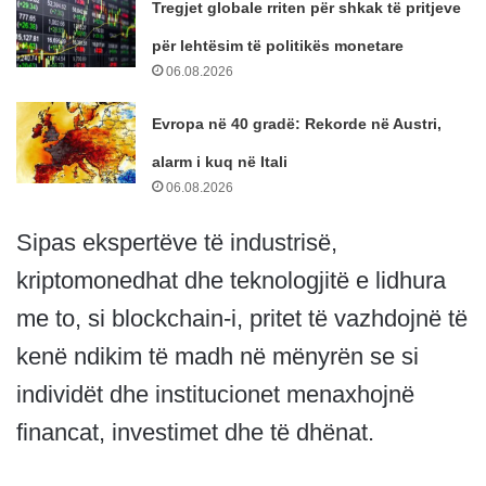
Tregjet globale rriten për shkak të pritjeve
për lehtësim të politikës monetare
06.08.2026
Evropa në 40 gradë: Rekorde në Austri,
alarm i kuq në Itali
06.08.2026
Sipas ekspertëve të industrisë,
kriptomonedhat dhe teknologjitë e lidhura
me to, si blockchain-i, pritet të vazhdojnë të
kenë ndikim të madh në mënyrën se si
individët dhe institucionet menaxhojnë
financat, investimet dhe të dhënat.