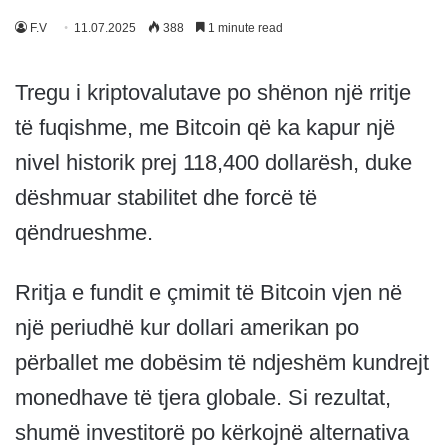
F.V
11.07.2025
388
1 minute read
Tregu i kriptovalutave po shënon një rritje
të fuqishme, me Bitcoin që ka kapur një
nivel historik prej 118,400 dollarësh, duke
dëshmuar stabilitet dhe forcë të
qëndrueshme.
Rritja e fundit e çmimit të Bitcoin vjen në
një periudhë kur dollari amerikan po
përballet me dobësim të ndjeshëm kundrejt
monedhave të tjera globale. Si rezultat,
shumë investitorë po kërkojnë alternativa