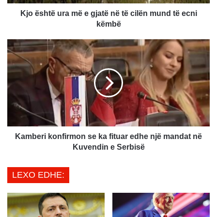
u
r
Kjo është ura më e gjatë në të cilën mund të ecni
a
këmbë
m
ë
K
e
a
g
m
j
b
a
e
t
r
ë
i
n
k
ë
o
t
n
Kamberi konfirmon se ka fituar edhe një mandat në
ë
f
Kuvendin e Serbisë
c
i
i
r
LEXO EDHE:
l
m
ë
o
n
n
m
s
u