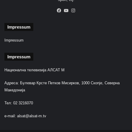
Facebook
YouTube
Instagram
Impressum
Impressum
Impressum
Национална телевизија АЛСАТ М
Адреса: Булевар Крсте Петков Мисирков, 1000 Скопје, Северна
Македонија
Тел: 02 3216070
e-mail:
alsat@alsat-m.tv