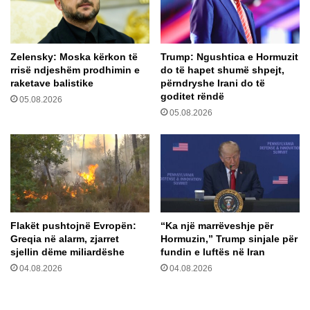
e
n
k
d
a
t
f
Zelensky: Moska kërkon të
Trump: Ngushtica e Hormuzit
ë
i
rrisë ndjeshëm prodhimin e
do të hapet shumë shpejt,
e
t
raketave balistike
përndryshe Irani do të
c
u
goditet rëndë
05.08.2026
n
a
05.08.2026
i
r
k
e
ë
d
m
h
b
e
ë
n
j
ë
Flakët pushtojnë Evropën:
“Ka një marrëveshje për
m
Greqia në alarm, zjarret
Hormuzin,” Trump sinjale për
a
sjellin dëme miliardëshe
fundin e luftës në Iran
n
04.08.2026
04.08.2026
d
a
t