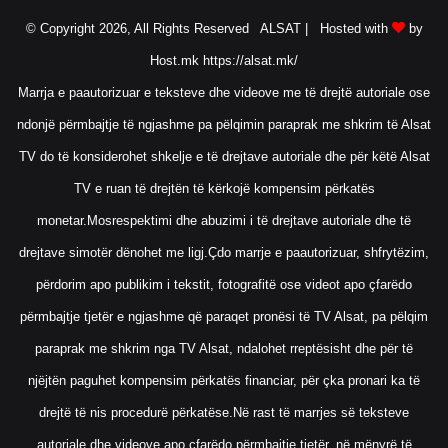
© Copyright 2026, All Rights Reserved ALSAT |
Hosted with
by
Host.mk
https://alsat.mk/
Marrja e paautorizuar e teksteve dhe videove me të drejtë autoriale ose
ndonjë përmbajtje të ngjashme pa pëlqimin paraprak me shkrim të Alsat
TV do të konsiderohet shkelje e të drejtave autoriale dhe për këtë Alsat
TV e ruan të drejtën të kërkojë kompensim përkatës
monetar.Mosrespektimi dhe abuzimi i të drejtave autoriale dhe të
drejtave simotër dënohet me ligj.Çdo marrje e paautorizuar, shfrytëzim,
përdorim apo publikim i tekstit, fotografitë ose videot apo çfarëdo
përmbajtje tjetër e ngjashme që paraqet pronësi të TV Alsat, pa pëlqim
paraprak me shkrim nga TV Alsat, ndalohet rreptësisht dhe për të
njëjtën paguhet kompensim përkatës financiar, për çka pronari ka të
drejtë të nis procedurë përkatëse.Në rast të marrjes së teksteve
autoriale dhe videove apo çfarëdo përmbajtje tjetër, në mënyrë të