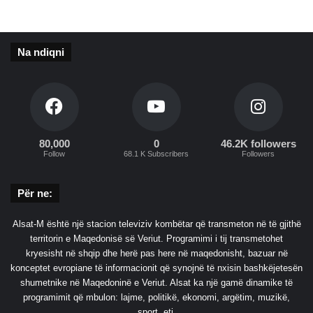
n
ë
K
Na ndiqni
u
v
e
n
d
i
n
80,000
0
46.2K followers
Follow
68.1 K Subscribers
Followers
e
S
e
Për ne:
r
b
Alsat-M është një stacion televiziv kombëtar që transmeton në të gjithë
i
territorin e Maqedonisë së Veriut. Programimi i tij transmetohet
s
kryesisht në shqip dhe herë pas here në maqedonisht, bazuar në
ë
konceptet evropiane të informacionit që synojnë të nxisin bashkëjetesën
shumetnike në Maqedoninë e Veriut. Alsat ka një gamë dinamike të
programimit që mbulon: lajme, politikë, ekonomi, argëtim, muzikë,
sport, etj.