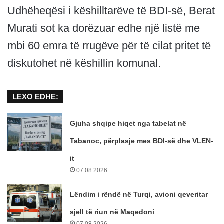
Udhëheqësi i këshilltarëve të BDI-së, Berat
Murati sot ka dorëzuar edhe një listë me
mbi 60 emra të rrugëve për të cilat pritet të
diskutohet në këshillin komunal.
LEXO EDHE:
Gjuha shqipe hiqet nga tabelat në
Tabanoc, përplasje mes BDI-së dhe VLEN-
it
07.08.2026
Lëndim i rëndë në Turqi, avioni qeveritar
sjell të riun në Maqedoni
07.08.2026