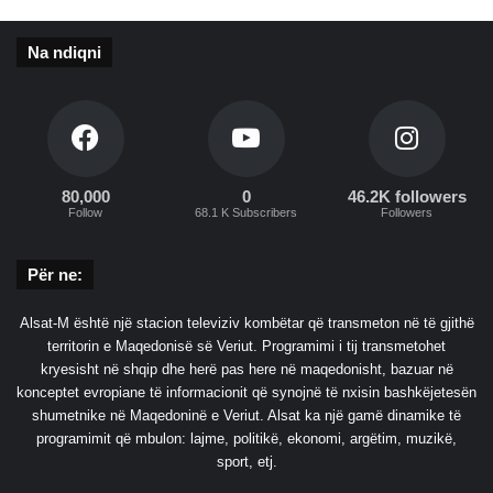
m
e
Na ndiqni
t
r
a
l
a
r
80,000
0
46.2K followers
g
Follow
68.1 K Subscribers
Followers
m
e
Për ne:
j
e
,
Alsat-M është një stacion televiziv kombëtar që transmeton në të gjithë
n
territorin e Maqedonisë së Veriut. Programimi i tij transmetohet
j
kryesisht në shqip dhe herë pas here në maqedonisht, bazuar në
ë
konceptet evropiane të informacionit që synojnë të nxisin bashkëjetesën
m
shumetnike në Maqedoninë e Veriut. Alsat ka një gamë dinamike të
r
programimit që mbulon: lajme, politikë, ekonomi, argëtim, muzikë,
e
sport, etj.
k