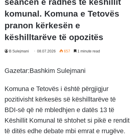
seancën e radhës të këshillit
komunal. Komuna e Tetovës
pranon kërkesën e
këshilltarëve të opozitës
B Sulejmani
08.07.2026
657
1 minute read
Gazetar:Bashkim Sulejmani
Komuna e Tetovës i është përgjigjur
pozitivisht kërkesës së këshilltarëve të
BDI-së që në mbledhjen e datës 13 të
Këshillit Komunal të shtohet si pikë e rendit
të ditës edhe debate mbi emrat e rrugëve.