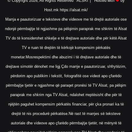
© Copyright 2026, All Rights Reserved ALSAT |
Hosted with
by
Host.mk
https://alsat.mk/
Marrja e paautorizuar e teksteve dhe videove me të drejtë autoriale ose
ndonjë përmbajtje të ngjashme pa pëlqimin paraprak me shkrim të Alsat
TV do të konsiderohet shkelje e të drejtave autoriale dhe për këtë Alsat
TV e ruan të drejtën të kërkojë kompensim përkatës
monetar.Mosrespektimi dhe abuzimi i të drejtave autoriale dhe të
drejtave simotër dënohet me ligj.Çdo marrje e paautorizuar, shfrytëzim,
përdorim apo publikim i tekstit, fotografitë ose videot apo çfarëdo
përmbajtje tjetër e ngjashme që paraqet pronësi të TV Alsat, pa pëlqim
paraprak me shkrim nga TV Alsat, ndalohet rreptësisht dhe për të
njëjtën paguhet kompensim përkatës financiar, për çka pronari ka të
drejtë të nis procedurë përkatëse.Në rast të marrjes së teksteve
autoriale dhe videove apo çfarëdo përmbajtje tjetër, në mënyrë të