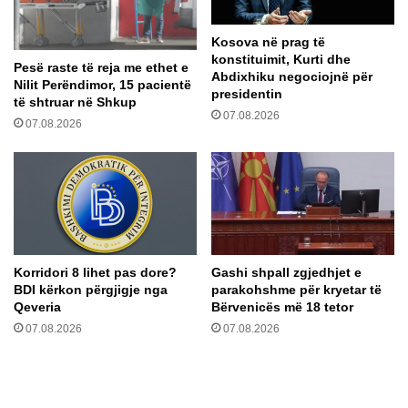
p
e
a
n
Kosova në prag të
z
d
konstituimit, Kurti dhe
h
e
Pesë raste të reja me ethet e
Abdixhiku negociojnë për
k
t
Nilit Perëndimor, 15 pacientë
presidentin
r
të shtruar në Shkup
ë
07.08.2026
o
r
07.08.2026
a
e
t
j
:
a
"
p
S
u
h
n
p
e
ë
Korridori 8 lihet pas dore?
Gashi shpall zgjedhjet e
?
BDI kërkon përgjigje nga
parakohshme për kryetar të
r
Qeveria
Bërvenicës më 18 tetor
t
h
07.08.2026
07.08.2026
e
u
d
y