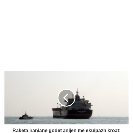
R
a
k
e
t
a
i
r
a
n
Raketa iraniane godet anijen me ekuipazh kroat: