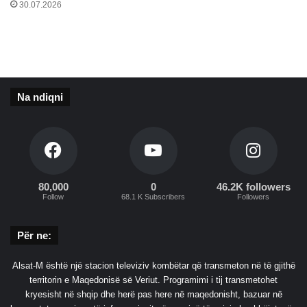
e
30.07.2026
d
h
e
j
u
d
Na ndiqni
h
e
d
o
t
ë
80,000
0
46.2K followers
b
Follow
68.1 K Subscribers
Followers
e
f
a
Për ne:
s
o
Alsat-M është një stacion televiziv kombëtar që transmeton në të gjithë
h
territorin e Maqedonisë së Veriut. Programimi i tij transmetohet
e
kryesisht në shqip dhe herë pas here në maqedonisht, bazuar në
n