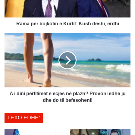
ë
r
b
o
​Rama për bojkotin e Kurtit: Kush deshi, erdhi
j
k
A
o
i
t
d
i
i
n
n
e
i
K
p
u
ë
r
r
t
f
A i dini përfitimet e ecjes në plazh? Provoni edhe ju
i
i
dhe do të befasoheni!
t
t
:
i
LEXO EDHE:
K
m
u
e
s
t