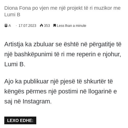
Diona Fona po vjen me një projekt të ri muzikor me
Lumi B
A
17.07.2023
353
Less than a minute
Artistja ka zbuluar se është në përgatitje të
një bashkëpunimi të ri me reperin e njohur,
Lumi B.
Ajo ka publikuar një pjesë të shkurtër të
këngës përmes një postimi në llogarinë e
saj në Instagram.
LEXO EDHE: