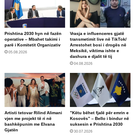
h
e
d
e
e
c
s
j
h
e
Prishtina 2030 hyn në fazën
Vrasja e influenceres gjatë
i
s
operative – Mbahet takimi i
transmetimit live në TikTok/
,
n
parë i Komitetit Organizativ
Arrestohet bosi i drogës në
e
ë
Meksikë, viktima ishte e
05.08.2026
r
p
dashura e djalit të tij
d
l
04.08.2026
h
a
i
z
h
?
P
r
o
v
Artisti tetovar Rilind Alimani
​”Këtu bëhet fjalë për emrin e
o
vjen me projekt të ri në
Kosovës” – Bello i bindur në
n
bashkëpunim me Elvana
suksesin e Prishtina 2030
i
Gjatën
30.07.2026