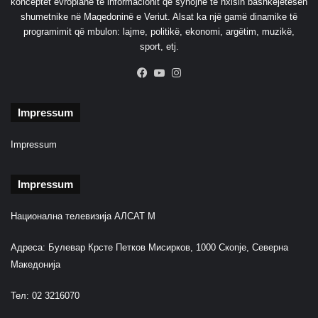
konceptet evropiane të informacionit që synojnë të nxisin bashkëjetesën
i
shumetnike në Maqedoninë e Veriut. Alsat ka një gamë dinamike të
!
programimit që mbulon: lajme, politikë, ekonomi, argëtim, muzikë,
sport, etj.
Facebook
YouTube
Instagram
Impressum
Impressum
Impressum
Национална телевизија АЛСАТ М
Адреса: Булевар Крсте Петков Мисирков, 1000 Скопје, Северна
Македонија
Тел: 02 3216070