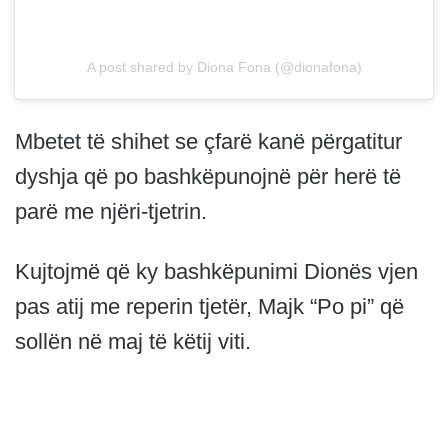
A post shared by Diona Fona (@dionafona)
Mbetet të shihet se çfarë kanë përgatitur
dyshja që po bashkëpunojnë për herë të
parë me njëri-tjetrin.
Kujtojmë që ky bashkëpunimi Dionës vjen
pas atij me reperin tjetër, Majk “Po pi” që
sollën në maj të këtij viti.