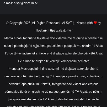
e-mail:
alsat@alsat-m.tv
© Copyright 2026, All Rights Reserved ALSAT |
Hosted with
by
Host.mk
https://alsat.mk/
Marrja e paautorizuar e teksteve dhe videove me të drejtë autoriale ose
ndonjë përmbajtje të ngjashme pa pëlqimin paraprak me shkrim të Alsat
TV do të konsiderohet shkelje e të drejtave autoriale dhe për këtë Alsat
TV e ruan të drejtën të kërkojë kompensim përkatës
monetar.Mosrespektimi dhe abuzimi i të drejtave autoriale dhe të
drejtave simotër dënohet me ligj.Çdo marrje e paautorizuar, shfrytëzim,
përdorim apo publikim i tekstit, fotografitë ose videot apo çfarëdo
përmbajtje tjetër e ngjashme që paraqet pronësi të TV Alsat, pa pëlqim
paraprak me shkrim nga TV Alsat, ndalohet rreptësisht dhe për të
njëjtën paguhet kompensim përkatës financiar, për çka pronari ka të