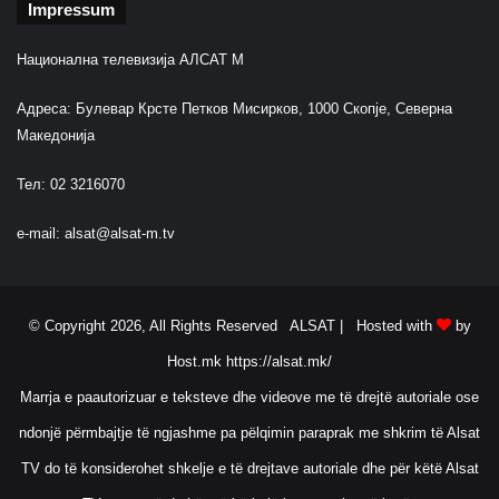
Impressum
Национална телевизија АЛСАТ М
Адреса: Булевар Крсте Петков Мисирков, 1000 Скопје, Северна
Македонија
Тел: 02 3216070
e-mail:
alsat@alsat-m.tv
© Copyright 2026, All Rights Reserved ALSAT |
Hosted with
by
Host.mk
https://alsat.mk/
Marrja e paautorizuar e teksteve dhe videove me të drejtë autoriale ose
ndonjë përmbajtje të ngjashme pa pëlqimin paraprak me shkrim të Alsat
TV do të konsiderohet shkelje e të drejtave autoriale dhe për këtë Alsat