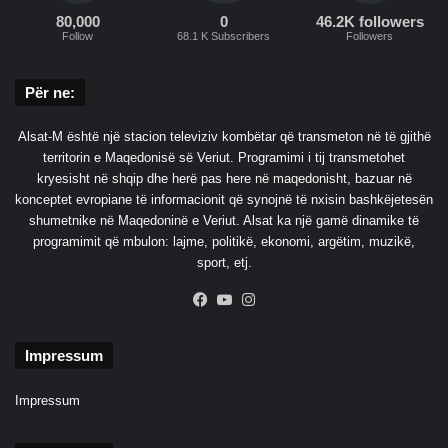
e
e
80,000
0
46.2K followers
Follow
68.1 K Subscribers
Followers
t
e
n
Për ne:
p
r
Alsat-M është një stacion televiziv kombëtar që transmeton në të gjithë
o
territorin e Maqedonisë së Veriut. Programimi i tij transmetohet
b
kryesisht në shqip dhe herë pas here në maqedonisht, bazuar në
l
konceptet evropiane të informacionit që synojnë të nxisin bashkëjetesën
e
shumetnike në Maqedoninë e Veriut. Alsat ka një gamë dinamike të
m
programimit që mbulon: lajme, politikë, ekonomi, argëtim, muzikë,
sport, etj.
Facebook
YouTube
Instagram
Impressum
Impressum