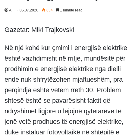
A
05.07.2026
634
1 minute read
Gazetar: Miki Trajkovski
Në një kohë kur çmimi i energjisë elektrike
është vazhdimisht në rritje, mundësitë për
prodhimin e energjisë elektrike nga dielli
ende nuk shfrytëzohen mjaftueshëm, pra
përqindja është vetëm rreth 30. Problem
shtesë është se pavarësisht faktit që
ndryshimet ligjore u lejojnë qytetarëve të
jenë vetë prodhues të energjisë elektrike,
duke instaluar fotovoltaikë në shtëpitë e