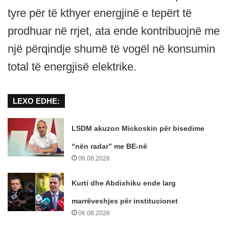
tyre për të kthyer energjinë e tepërt të
prodhuar në rrjet, ata ende kontribuojnë me
një përqindje shumë të vogël në konsumin
total të energjisë elektrike.
LEXO EDHE:
LSDM akuzon Mickoskin për bisedime
“nën radar” me BE-në
06.08.2026
Kurti dhe Abdixhiku ende larg
marrëveshjes për institucionet
06.08.2026