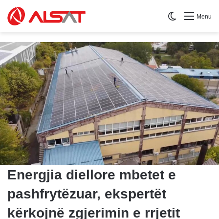
Switch skin
Menu
Energjia diellore mbetet e
pashfrytëzuar, ekspertët
kërkojnë zgjerimin e rrjetit