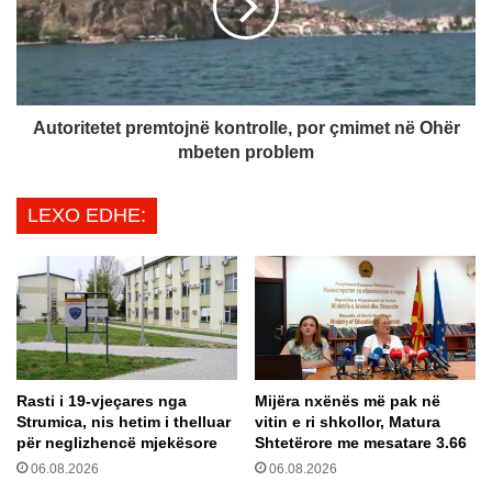
n
r
i
i
s
t
ë
e
s
t
ë
e
Autoritetet premtojnë kontrolle, por çmimet në Ohër
V
t
mbeten problem
e
p
r
r
LEXO EDHE:
i
e
u
m
t
t
m
o
b
j
e
n
t
ë
e
k
Rasti i 19-vjeçares nga
Mijëra nxënës më pak në
t
o
Strumica, nis hetim i thelluar
vitin e ri shkollor, Matura
n
n
për neglizhencë mjekësore
Shtetërore me mesatare 3.66
ë
t
06.08.2026
06.08.2026
f
r