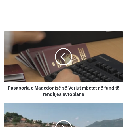
P
a
s
a
p
o
r
t
a
e
Pasaporta e Maqedonisë së Veriut mbetet në fund të
M
renditjes evropiane
a
q
A
e
u
d
t
o
o