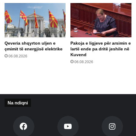
u
o
n
l
d
l
t
e
ë
,
r
p
e
o
Qeveria shqyrton uljen e
Pakoja e ligjeve për arsimin e
n
r
çmimit të energjisë elektrike
lartë ende pa dritë jeshile në
d
ç
Kuvend
06.08.2026
i
m
06.08.2026
t
i
j
m
e
e
s
t
e
n
v
ë
r
Na ndiqni
O
o
h
p
ë
i
r
a
m
n
b