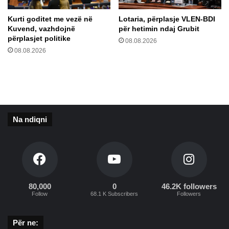
o
p
v
ë
Kurti goditet me vezë në
Lotaria, përplasje VLEN-BDI
ë
r
Kuvend, vazhdojnë
për hetimin ndaj Grubit
m
përplasjet politike
08.08.2026
a
08.08.2026
r
r
j
e
n
e
Na ndiqni
p
a
s
a
p
o
r
80,000
0
46.2K followers
Follow
68.1 K Subscribers
Followers
t
ë
s
Për ne:
z