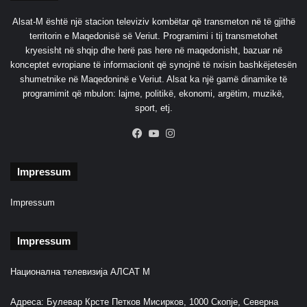
v
Alsat-M është një stacion televiziv kombëtar që transmeton në të gjithë
i
territorin e Maqedonisë së Veriut. Programimi i tij transmetohet
c
kryesisht në shqip dhe herë pas here në maqedonisht, bazuar në
e
konceptet evropiane të informacionit që synojnë të nxisin bashkëjetesën
r
shumetnike në Maqedoninë e Veriut. Alsat ka një gamë dinamike të
a
programimit që mbulon: lajme, politikë, ekonomi, argëtim, muzikë,
n
sport, etj.
e
Facebook
YouTube
Instagram
Impressum
Impressum
Impressum
Национална телевизија АЛСАТ М
Адреса: Булевар Крсте Петков Мисирков, 1000 Скопје, Северна