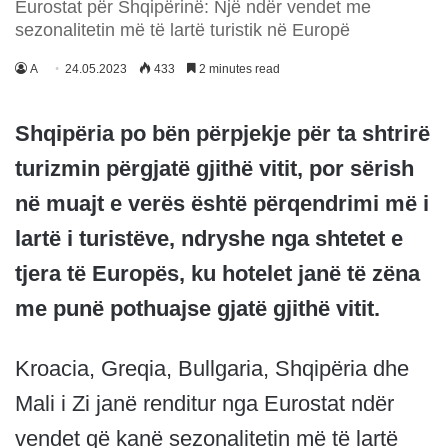
Eurostat për Shqipërinë: Një ndër vendet me
sezonalitetin më të lartë turistik në Europë
A
24.05.2023
433
2 minutes read
Shqipëria po bën përpjekje për ta shtrirë
turizmin përgjatë gjithë vitit, por sërish
në muajt e verës është përqendrimi më i
lartë i turistëve, ndryshe nga shtetet e
tjera të Europës, ku hotelet janë të zëna
me punë pothuajse gjatë gjithë vitit.
Kroacia, Greqia, Bullgaria, Shqipëria dhe
Mali i Zi janë renditur nga Eurostat ndër
vendet që kanë sezonalitetin më të lartë