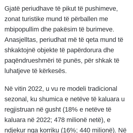
Gjatë periudhave të pikut të pushimeve,
zonat turistike mund të përballen me
mbipopullim dhe pakësim të burimeve.
Anasjelltas, periudhat më të qeta mund të
shkaktojnë objekte të papërdorura dhe
paqëndrueshmëri të punës, për shkak të
luhatjeve të kërkesës.
Në vitin 2022, u vu re modeli tradicional
sezonal, ku shumica e netëve të kaluara u
regjistruan në gusht (18% e netëve të
kaluara në 2022; 478 milionë netë), e
ndjekur nga korriku (16%; 440 milionë). Në