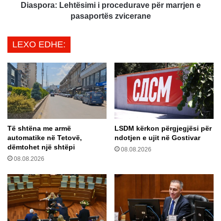
u
L
Diaspora: Lehtësimi i procedurave për marrjen e
d
e
pasaportës zvicerane
e
h
r
t
LEXO EDHE:
i
ë
n
s
ë
i
v
m
i
i
t
i
i
p
n
r
Të shtëna me armë
LSDM kërkon përgjegjësi për
2
o
automatike në Tetovë,
ndotjen e ujit në Gostivar
0
c
dëmtohet një shtëpi
2
08.08.2026
e
08.08.2026
6
d
n
u
ë
r
K
a
o
v
s
e