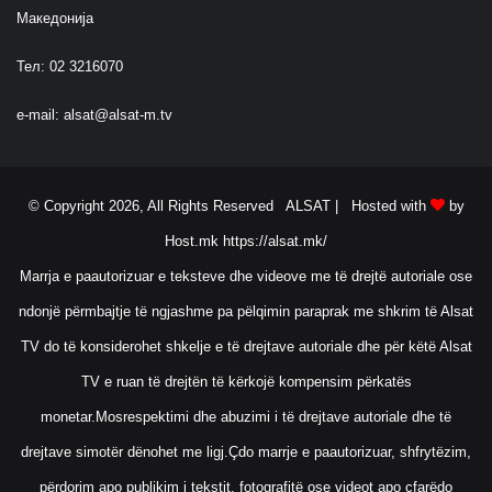
Македонија
Тел: 02 3216070
e-mail:
alsat@alsat-m.tv
© Copyright 2026, All Rights Reserved ALSAT |
Hosted with
by
Host.mk
https://alsat.mk/
Marrja e paautorizuar e teksteve dhe videove me të drejtë autoriale ose
ndonjë përmbajtje të ngjashme pa pëlqimin paraprak me shkrim të Alsat
TV do të konsiderohet shkelje e të drejtave autoriale dhe për këtë Alsat
TV e ruan të drejtën të kërkojë kompensim përkatës
monetar.Mosrespektimi dhe abuzimi i të drejtave autoriale dhe të
drejtave simotër dënohet me ligj.Çdo marrje e paautorizuar, shfrytëzim,
përdorim apo publikim i tekstit, fotografitë ose videot apo çfarëdo