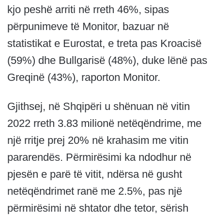
kjo peshë arriti në rreth 46%, sipas
përpunimeve të Monitor, bazuar në
statistikat e Eurostat, e treta pas Kroacisë
(59%) dhe Bullgarisë (48%), duke lënë pas
Greqinë (43%), raporton Monitor.
Gjithsej, në Shqipëri u shënuan në vitin
2022 rreth 3.83 milionë netëqëndrime, me
një rritje prej 20% në krahasim me vitin
pararendës. Përmirësimi ka ndodhur në
pjesën e parë të vitit, ndërsa në gusht
netëqëndrimet ranë me 2.5%, pas një
përmirësimi në shtator dhe tetor, sërish