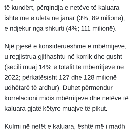
të kundërt, përqindja e netëve të kaluara
ishte më e ulëta në janar (3%; 89 milionë),
e ndjekur nga shkurti (4%; 111 milionë).
Një pjesë e konsiderueshme e mbërritjeve,
u regjistrua gjithashtu në korrik dhe gusht
(secili muaj 14% e totalit të mbërritjeve në
2022; përkatësisht 127 dhe 128 milionë
udhëtarë të ardhur). Duhet përmendur
korrelacioni midis mbërritjeve dhe netëve të
kaluara gjatë këtyre muajve të pikut.
Kulmi në netët e kaluara, është më i madh