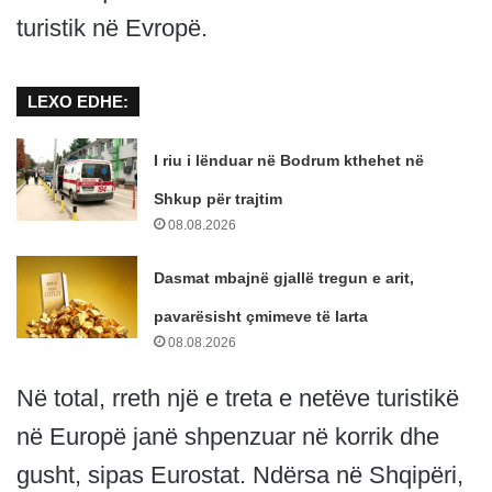
turistik në Evropë.
LEXO EDHE:
I riu i lënduar në Bodrum kthehet në
Shkup për trajtim
08.08.2026
Dasmat mbajnë gjallë tregun e arit,
pavarësisht çmimeve të larta
08.08.2026
Në total, rreth një e treta e netëve turistikë
në Europë janë shpenzuar në korrik dhe
gusht, sipas Eurostat. Ndërsa në Shqipëri,