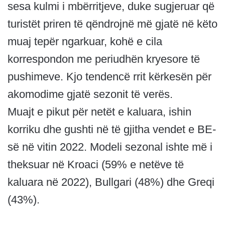
sesa kulmi i mbërritjeve, duke sugjeruar që
turistët priren të qëndrojnë më gjatë në këto
muaj tepër ngarkuar, kohë e cila
korrespondon me periudhën kryesore të
pushimeve. Kjo tendencë rrit kërkesën për
akomodime gjatë sezonit të verës.
Muajt e pikut për netët e kaluara, ishin
korriku dhe gushti në të gjitha vendet e BE-
së në vitin 2022. Modeli sezonal ishte më i
theksuar në Kroaci (59% e netëve të
kaluara në 2022), Bullgari (48%) dhe Greqi
(43%).